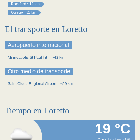
Rockford
~12 km
Otsego
~11 km
El transporte en Loretto
Aeropuerto internacional
Minneapolis St Paul Intl
~42 km
Otro medio de transporte
Saint Cloud Regional Airport
~59 km
Tiempo en Loretto
19 °C
Capa de nubes: 46 %