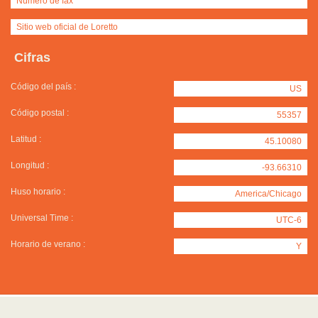
Número de fax
Sitio web oficial de Loretto
Cifras
Código del país :
US
Código postal :
55357
Latitud :
45.10080
Longitud :
-93.66310
Huso horario :
America/Chicago
Universal Time :
UTC-6
Horario de verano :
Y