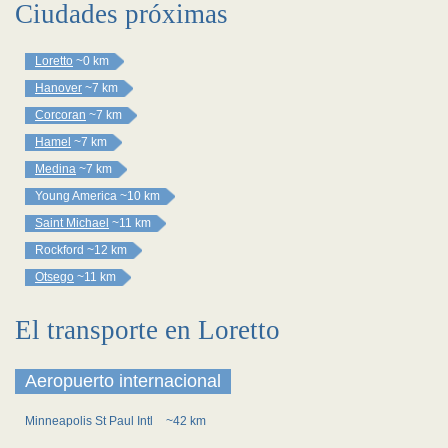
Ciudades próximas
Loretto
~0 km
Hanover
~7 km
Corcoran
~7 km
Hamel
~7 km
Medina
~7 km
Young America
~10 km
Saint Michael
~11 km
Rockford
~12 km
Otsego
~11 km
El transporte en Loretto
Aeropuerto internacional
Minneapolis St Paul Intl
~42 km