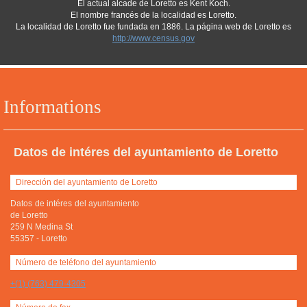
El actual alcade de Loretto es Kent Koch.
El nombre francés de la localidad es Loretto.
La localidad de Loretto fue fundada en 1886. La página web de Loretto es
http://www.census.gov
Informations
Datos de intéres del ayuntamiento de Loretto
Dirección del ayuntamiento de Loretto
Datos de intéres del ayuntamiento
de Loretto
259 N Medina St
55357
-
Loretto
Número de teléfono del ayuntamiento
+(1) (763) 479-4305