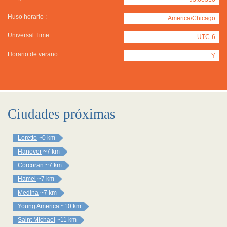
Huso horario :
America/Chicago
Universal Time :
UTC-6
Horario de verano :
Y
Ciudades próximas
Loretto
~0 km
Hanover
~7 km
Corcoran
~7 km
Hamel
~7 km
Medina
~7 km
Young America
~10 km
Saint Michael
~11 km