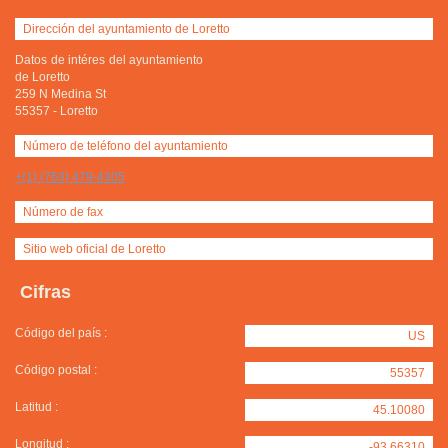
Dirección del ayuntamiento de Loretto
Datos de intéres del ayuntamiento
de Loretto
259 N Medina St
55357
-
Loretto
Número de teléfono del ayuntamiento
+(1) (763) 479-4305
Número de fax
Sitio web oficial de Loretto
Cifras
Código del país :
US
Código postal :
55357
Latitud :
45.10080
Longitud :
-93.66310