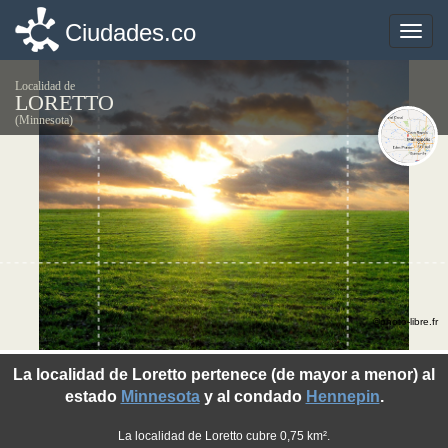
Ciudades.co
Ciudades.co
Toggle
Toggle
naviga
naviga
Localidad de
LORETTO
(Minnesota)
©photo-libre.fr
La localidad de Loretto pertenece (de mayor a menor) al
estado
Minnesota
y al condado
Hennepin
.
La localidad de Loretto cubre 0,75 km².