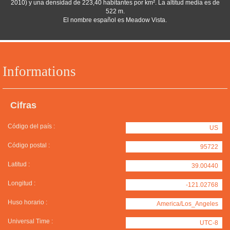
2010) y una densidad de 223,40 habitantes por km². La altitud media es de
522 m.
El nombre español es Meadow Vista.
Informations
Cifras
Código del país :
US
Código postal :
95722
Latitud :
39.00440
Longitud :
-121.02768
Huso horario :
America/Los_Angeles
Universal Time :
UTC-8