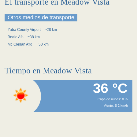
El transporte en Meadow Vista
Otros medios de transporte
Yuba County Airport
~28 km
Beale Afb
~38 km
Mc Clellan Afld
~50 km
Tiempo en Meadow Vista
36 °C
Capa de nubes: 0 %
Viento: S 2 km/h