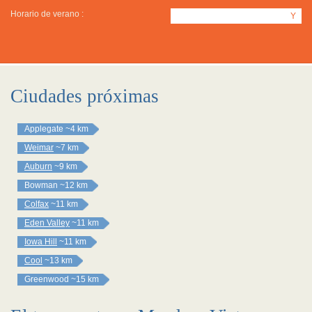
Horario de verano :
Y
Ciudades próximas
Applegate
~4 km
Weimar
~7 km
Auburn
~9 km
Bowman
~12 km
Colfax
~11 km
Eden Valley
~11 km
Iowa Hill
~11 km
Cool
~13 km
Greenwood
~15 km