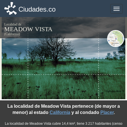
Ciudades.co
Ciudades.co
Toggle
Toggle
naviga
naviga
Localidad de
MEADOW VISTA
(California)
©photo-libre.fr
La localidad de Meadow Vista pertenece (de mayor a
menor) al estado
California
y al condado
Placer
.
La localidad de Meadow Vista cubre 14,4 km², tiene 3.217 habitantes (censo