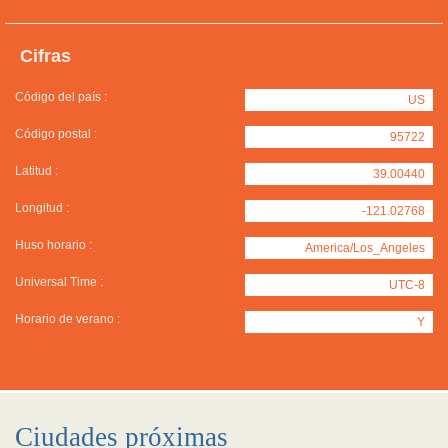
Cifras
Código del país :
US
Código postal :
95722
Latitud :
39.00440
Longitud :
-121.02768
Huso horario :
America/Los_Angeles
Universal Time :
UTC-8
Horario de verano :
Y
Ciudades próximas