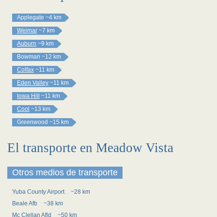
Applegate
~4 km
Weimar
~7 km
Auburn
~9 km
Bowman
~12 km
Colfax
~11 km
Eden Valley
~11 km
Iowa Hill
~11 km
Cool
~13 km
Greenwood
~15 km
El transporte en Meadow Vista
Otros medios de transporte
Yuba County Airport
~28 km
Beale Afb
~38 km
Mc Clellan Afld
~50 km