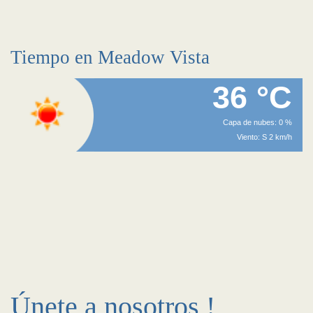
Tiempo en Meadow Vista
36 °C
Capa de nubes: 0 %
Viento: S 2 km/h
Únete a nosotros !