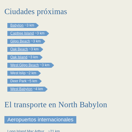
Ciudades próximas
Babylon
~3 km
Captree Island
~3 km
Gilgo Beach
~3 km
Oak Beach
~3 km
Oak Island
~3 km
West Gilgo Beach
~3 km
West Islip
~2 km
Deer Park
~5 km
West Babylon
~4 km
El transporte en North Babylon
Aeropuertos internacionales
Long Island Mac Arthur
~21 km