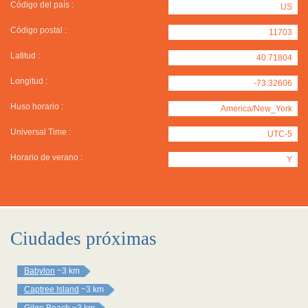
Código del país :
US
Código postal :
11703
Latitud :
40.71804
Longitud :
-73.32606
Huso horario :
America/New_York
Universal Time :
UTC-5
Horario de verano :
Y
Ciudades próximas
Babylon
~3 km
Captree Island
~3 km