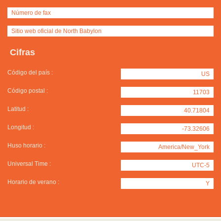
Número de fax
Sitio web oficial de North Babylon
Cifras
Código del país :
US
Código postal :
11703
Latitud :
40.71804
Longitud :
-73.32606
Huso horario :
America/New_York
Universal Time :
UTC-5
Horario de verano :
Y