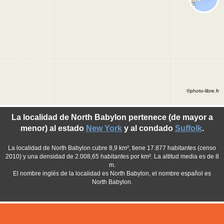
©photo-libre.fr
La localidad de North Babylon pertenece (de mayor a
menor) al estado
New York
y al condado
Suffolk
.
La localidad de North Babylon cubre 8,9 km², tiene 17.877 habitantes (censo
2010) y una densidad de 2.008,65 habitantes por km². La altitud media es de 8
m.
El nombre inglés de la localidad es North Babylon, el nombre español es
North Babylon.