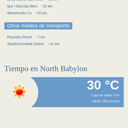
Igor I Sikorsky Mem
~52 km
Westchester Co
~50 km
Otros medios de transporte
Republic Airport
~7 km
Stamford Amtrak Station
~41 km
Tiempo en North Babylon
30 °C
Capa de nubes: 0 %
Viento: SW 13 km/h