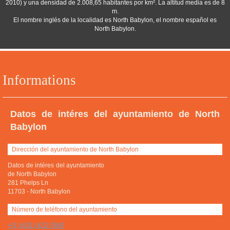
2010) y una densidad de 2.008,65 habitantes por km². La altitud media es de 8
m.
El nombre inglés de la localidad es North Babylon, el nombre español es
North Babylon.
Informations
Datos de intéres del ayuntamiento de North
Babylon
Dirección del ayuntamiento de North Babylon
Datos de intéres del ayuntamiento
de North Babylon
281 Phelps Ln
11703
-
North Babylon
Número de teléfono del ayuntamiento
+(1) (631) 422-7600