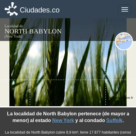
Ciudades.co
Ciudades.co
Toggle
Toggle
naviga
naviga
Localidad de
NORTH BABYLON
(New York)
©photo-libre.fr
La localidad de North Babylon pertenece (de mayor a
menor) al estado
New York
y al condado
Suffolk
.
La localidad de North Babylon cubre 8,9 km², tiene 17.877 habitantes (censo