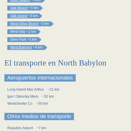
Gilgo Beach
~3 km
Oak Beach
~3 km
Oak Island
~3 km
West Gilgo Beach
~3 km
West Islip
~2 km
Deer Park
~5 km
West Babylon
~4 km
El transporte en North Babylon
Aeropuertos internacionales
Long Island Mac Arthur
~21 km
Igor I Sikorsky Mem
~52 km
Westchester Co
~50 km
Otros medios de transporte
Republic Airport
~7 km