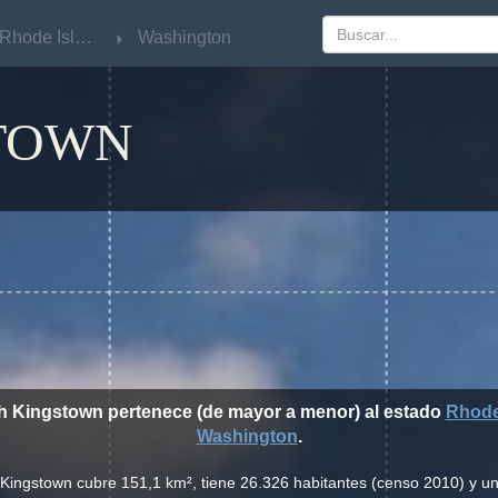
Rhode Island
Rhode Island
Washington
Washington
TOWN
th Kingstown pertenece (de mayor a menor) al estado
Rhode
Washington
.
 Kingstown cubre 151,1 km², tiene 26.326 habitantes (censo 2010) y 