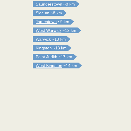
Saunderstown
~8 km
Slocum
~8 km
Jamestown
~9 km
West Warwick
~12 km
Warwick
~13 km
Kingston
~13 km
Point Judith
~17 km
West Kingston
~14 km