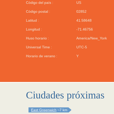
Código del país :
US
Código postal :
02852
Latitud :
41.58648
Longitud :
-71.46756
Huso horario :
America/New_York
Universal Time :
UTC-5
Horario de verano :
Y
Ciudades próximas
East Greenwich
~7 km