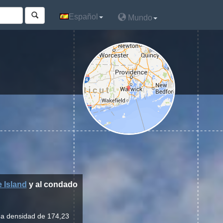
Español
Español
Mundo
Mundo
 Island
y al condado
una densidad de 174,23