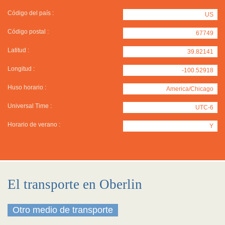
Código del país :
US
Código postal :
67749
Latitud :
39.82141
Longitud :
-100.52918
Huso horario :
America/Chicago
Universal Time :
UTC-6
Horario de verano :
Y
El transporte en Oberlin
Otro medio de transporte