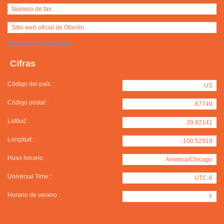
Número de fax
Sitio web oficial de Oberlin
http://oberlinkansas.gov
Cifras
Código del país :
US
Código postal :
67749
Latitud :
39.82141
Longitud :
-100.52918
Huso horario :
America/Chicago
Universal Time :
UTC-6
Horario de verano :
Y