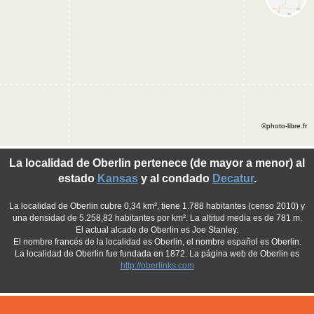
©photo-libre.fr
La localidad de Oberlin pertenece (de mayor a menor) al
estado
Kansas
y al condado
Decatur
.
La localidad de Oberlin cubre 0,34 km², tiene 1.788 habitantes (censo 2010) y
una densidad de 5.258,82 habitantes por km². La altitud media es de 781 m.
El actual alcade de Oberlin es Joe Stanley.
El nombre francés de la localidad es Oberlin, el nombre español es Oberlin.
La localidad de Oberlin fue fundada en 1872. La página web de Oberlin es
http://oberlinks.com