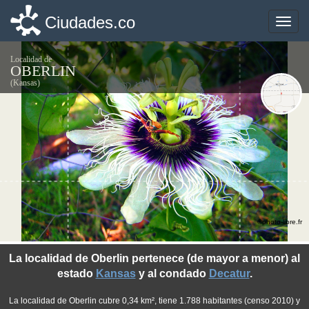
Ciudades.co
Ciudades.co
Toggle
Toggle
naviga
naviga
Localidad de
OBERLIN
(Kansas)
©photo-libre.fr
La localidad de Oberlin pertenece (de mayor a menor) al
estado
Kansas
y al condado
Decatur
.
La localidad de Oberlin cubre 0,34 km², tiene 1.788 habitantes (censo 2010) y