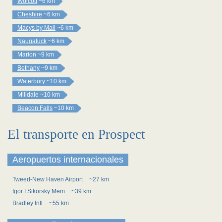
Wolcott
~6 km
Cheshire
~6 km
Macys by Mail
~6 km
Naugatuck
~6 km
Marion
~9 km
Bethany
~9 km
Waterbury
~10 km
Milldale
~10 km
Beacon Falls
~10 km
El transporte en Prospect
Aeropuertos internacionales
Tweed-New Haven Airport
~27 km
Igor I Sikorsky Mem
~39 km
Bradley Intl
~55 km