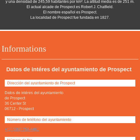
y una densidad de 245,59 habitantes por km². La altitud media es de 251 m.
El actual alcade de Prospect es Robert J. Chatfield.
El nombre español es Prospect.
La localidad de Prospect fue fundada en 1827.
Informations
Datos de intéres del ayuntamiento de Prospect
Dirección del ayuntamiento de Prospect
Datos de intéres del ayuntamiento
de Prospect
36 Center St
06712
-
Prospect
Número de teléfono del ayuntamiento
+(1) (203) 758-4461