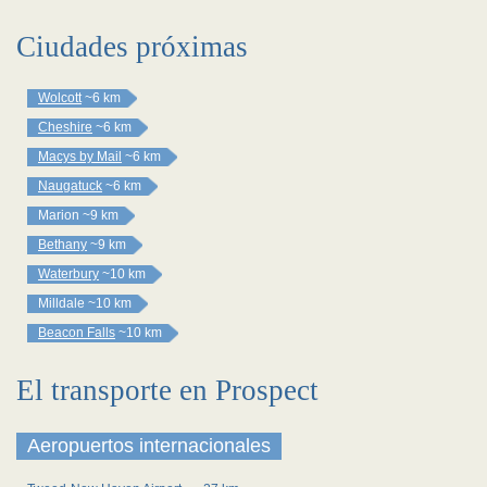
Ciudades próximas
Wolcott
~6 km
Cheshire
~6 km
Macys by Mail
~6 km
Naugatuck
~6 km
Marion
~9 km
Bethany
~9 km
Waterbury
~10 km
Milldale
~10 km
Beacon Falls
~10 km
El transporte en Prospect
Aeropuertos internacionales