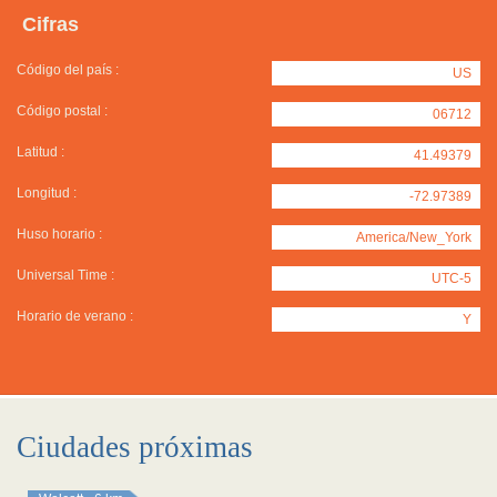
Cifras
Código del país :
US
Código postal :
06712
Latitud :
41.49379
Longitud :
-72.97389
Huso horario :
America/New_York
Universal Time :
UTC-5
Horario de verano :
Y
Ciudades próximas