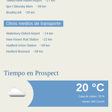
Tweed-New Haven Airport
~27 km
Igor I Sikorsky Mem
~39 km
Bradley Intl
~55 km
Otros medios de transporte
Waterbury-Oxford Airport
~14 km
New Haven Rail Station
~22 km
Hartford Union Station
~39 km
Hartford Brainard
~38 km
Tiempo en Prospect
20 °C
Capa de nubes: 33 %
Viento: NW 2 km/h