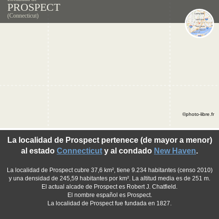
PROSPECT
(Connecticut)
©photo-libre.fr
La localidad de Prospect pertenece (de mayor a menor)
al estado
Connecticut
y al condado
New Haven
.
La localidad de Prospect cubre 37,6 km², tiene 9.234 habitantes (censo 2010)
y una densidad de 245,59 habitantes por km². La altitud media es de 251 m.
El actual alcade de Prospect es Robert J. Chatfield.
El nombre español es Prospect.
La localidad de Prospect fue fundada en 1827.