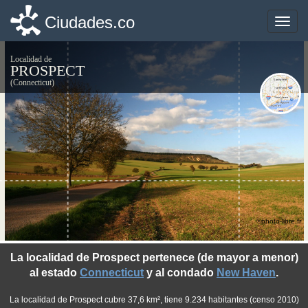
Ciudades.co
Ciudades.co
Toggle
Toggle
naviga
naviga
Localidad de
PROSPECT
(Connecticut)
©photo-libre.fr
La localidad de Prospect pertenece (de mayor a menor)
al estado
Connecticut
y al condado
New Haven
.
La localidad de Prospect cubre 37,6 km², tiene 9.234 habitantes (censo 2010)