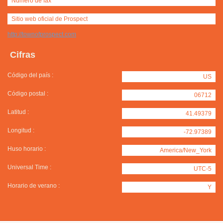
Número de fax
Sitio web oficial de Prospect
http://townofprospect.com
Cifras
Código del país :
US
Código postal :
06712
Latitud :
41.49379
Longitud :
-72.97389
Huso horario :
America/New_York
Universal Time :
UTC-5
Horario de verano :
Y