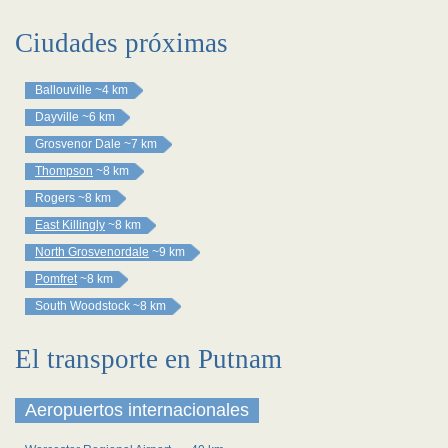
Ciudades próximas
Ballouville
~4 km
Dayville
~6 km
Grosvenor Dale
~7 km
Thompson
~8 km
Rogers
~8 km
East Killingly
~8 km
North Grosvenordale
~9 km
Pomfret
~8 km
South Woodstock
~8 km
El transporte en Putnam
Aeropuertos internacionales