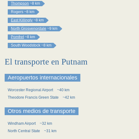
Thompson
~8 km
Rogers
~8 km
East Killingly
~8 km
North Grosvenordale
~9 km
Pomfret
~8 km
South Woodstock
~8 km
El transporte en Putnam
Aeropuertos internacionales
Worcester Regional Airport
~40 km
Theodore Francis Green State
~42 km
Otros medios de transporte
Windham Airport
~32 km
North Central State
~31 km