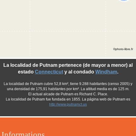
©photo-libre.fr
La localidad de Putnam pertenece (de mayor a menor) al
estado
Connecticut
y al condado
Windham
.
La localidad de Putnam cubre 52,8 km², tiene 9.288 habitantes (censo 2005) y
una densidad de 175,91 habitantes por km². La altitud media es de 125 m.
El actual alcade de Putnam es Richard C. Place.
La localidad de Putnam fue fundada en 1855. La página web de Putnam es
http://www.putnamct.us
Informations