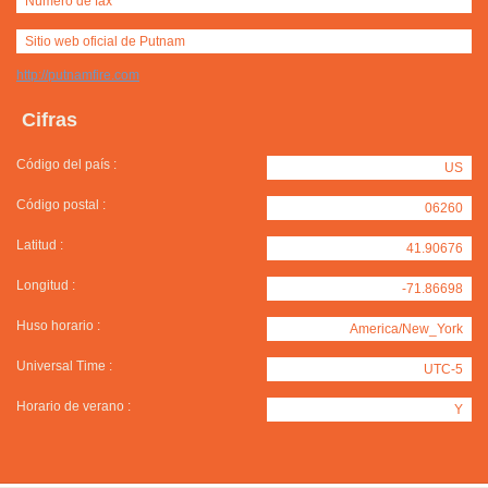
Número de fax
Sitio web oficial de Putnam
http://putnamfire.com
Cifras
Código del país :
US
Código postal :
06260
Latitud :
41.90676
Longitud :
-71.86698
Huso horario :
America/New_York
Universal Time :
UTC-5
Horario de verano :
Y