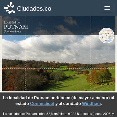
Ciudades.co
Ciudades.co
Toggle
Toggle
naviga
naviga
Localidad de
PUTNAM
(Connecticut)
©photo-libre.fr
La localidad de Putnam pertenece (de mayor a menor) al
estado
Connecticut
y al condado
Windham
.
La localidad de Putnam cubre 52,8 km², tiene 9.288 habitantes (censo 2005) y