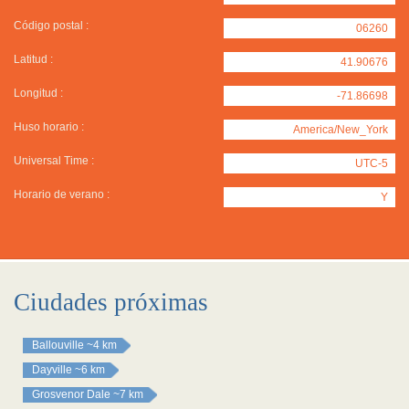
Código postal :
06260
Latitud :
41.90676
Longitud :
-71.86698
Huso horario :
America/New_York
Universal Time :
UTC-5
Horario de verano :
Y
Ciudades próximas
Ballouville
~4 km
Dayville
~6 km
Grosvenor Dale
~7 km