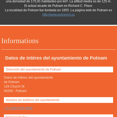
una densidad de 175,91 habitantes por km². La altitud media es de 125 m.
El actual alcade de Putnam es Richard C. Place.
La localidad de Putnam fue fundada en 1855. La página web de Putnam es
http://www.putnamct.us
Informations
Datos de intéres del ayuntamiento de Putnam
Dirección del ayuntamiento de Putnam
Datos de intéres del ayuntamiento
de Putnam
126 Church St
06260
-
Putnam
Número de teléfono del ayuntamiento
+(1) (860) 963-6806