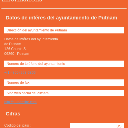
Datos de intéres del ayuntamiento de Putnam
Dirección del ayuntamiento de Putnam
Datos de intéres del ayuntamiento
de Putnam
126 Church St
06260
-
Putnam
Número de teléfono del ayuntamiento
+(1) (860) 963-6806
Número de fax
Sitio web oficial de Putnam
http://putnamfire.com
Cifras
Código del país :
US