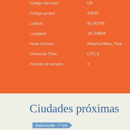
Código del país :
US
Código postal :
43840
Latitud :
40.40769
Longitud :
-81.59606
Huso horario :
America/New_York
Universal Time :
UTC-5
Horario de verano :
Y
Ciudades próximas
Bakersville
~7 km