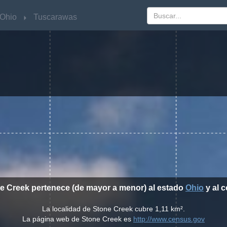
Ohio
Ohio
Tuscarawas
Tuscarawas
ne Creek pertenece (de mayor a menor) al estado
Ohio
y al 
La localidad de Stone Creek cubre 1,11 km².
La página web de Stone Creek es
http://www.census.gov