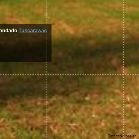
condado
Tuscarawas
.
©photo-libre.fr