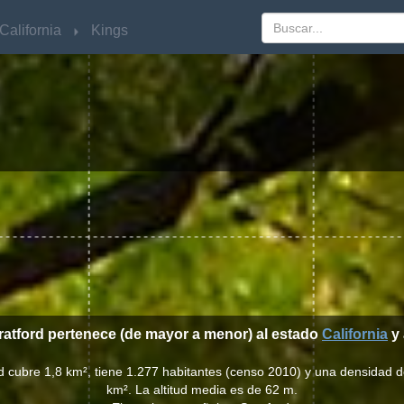
California
California
Kings
Kings
tratford pertenece (de mayor a menor) al estado
California
y 
rd cubre 1,8 km², tiene 1.277 habitantes (censo 2010) y una densidad 
km². La altitud media es de 62 m.