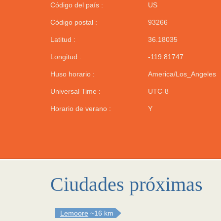
Código del país :
US
Código postal :
93266
Latitud :
36.18035
Longitud :
-119.81747
Huso horario :
America/Los_Angeles
Universal Time :
UTC-8
Horario de verano :
Y
Ciudades próximas
Lemoore
~16 km