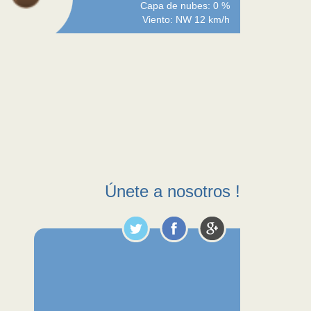
Capa de nubes: 0 %
Viento: NW 12 km/h
Únete a nosotros !