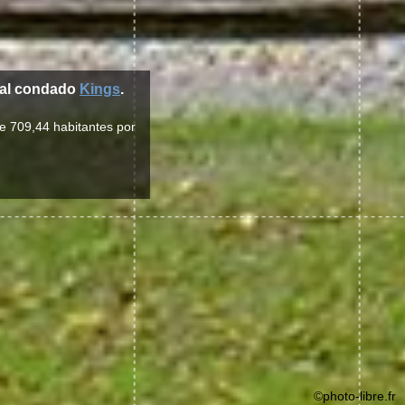
al condado
Kings
.
de 709,44 habitantes por
©photo-libre.fr