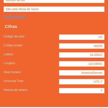
Número de fax
Sitio web oficial de Taylor
http://tayloraz.org
Cifras
Código del país :
US
Código postal :
85939
Latitud :
34.45922
Longitud :
-110.08001
Huso horario :
America/Denver
Universal Time :
UTC-7
Horario de verano :
Y