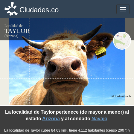
Ciudades.co
Ciudades.co
Toggle
Toggle
naviga
naviga
Localidad de
TAYLOR
(Arizona)
©photo-libre.fr
La localidad de Taylor pertenece (de mayor a menor) al
estado
Arizona
y al condado
Navajo
.
La localidad de Taylor cubre 84,63 km², tiene 4.112 habitantes (censo 2007) y