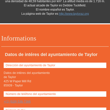
una densidad de 48,59 habitantes por km². La altitud media es de 1.716 m.
El actual alcade de Taylor es Debbie Tuckfield.
El nombre español es Taylor.
La página web de Taylor es
http://www.tayloraz.org
Informations
Datos de intéres del ayuntamiento de Taylor
Dirección del ayuntamiento de Taylor
Datos de intéres del ayuntamiento
de Taylor
425 W Paper Mill Rd
85939
-
Taylor
Número de teléfono del ayuntamiento
+(1) (928) 536-7366