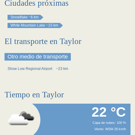
Ciudades próximas
Snowflake
~6 km
White Mountain Lake
~15 km
El transporte en Taylor
Otro medio de transporte
Show Low Regional Airport
~23 km
Tiempo en Taylor
22 °C
Capa de nubes: 100 %
Viento: WSW 28 km/h