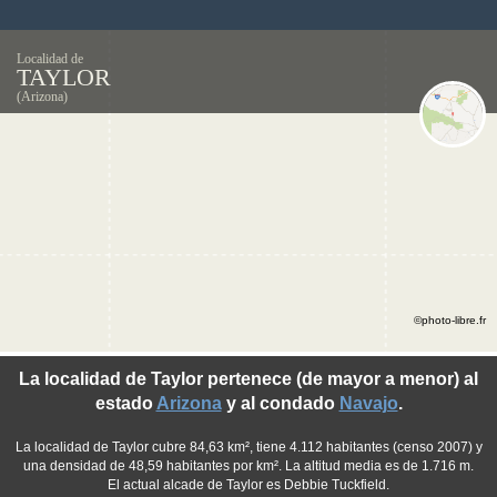
Localidad de
TAYLOR
(Arizona)
©photo-libre.fr
La localidad de Taylor pertenece (de mayor a menor) al
estado
Arizona
y al condado
Navajo
.
La localidad de Taylor cubre 84,63 km², tiene 4.112 habitantes (censo 2007) y
una densidad de 48,59 habitantes por km². La altitud media es de 1.716 m.
El actual alcade de Taylor es Debbie Tuckfield.