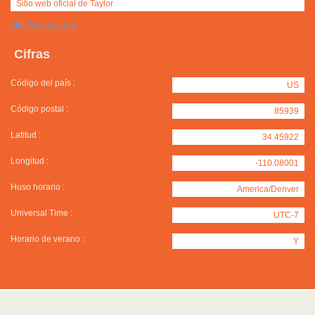
Sitio web oficial de Taylor
http://tayloraz.org
Cifras
Código del país :
US
Código postal :
85939
Latitud :
34.45922
Longitud :
-110.08001
Huso horario :
America/Denver
Universal Time :
UTC-7
Horario de verano :
Y