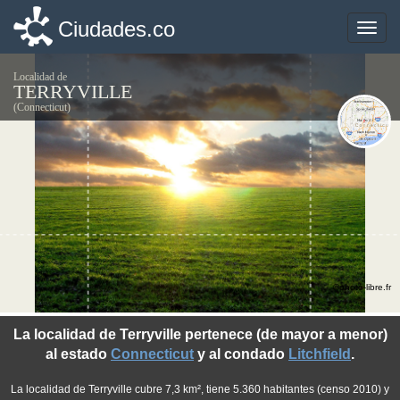
Ciudades.co
Ciudades.co
Toggle
Toggle
naviga
naviga
Localidad de
TERRYVILLE
(Connecticut)
©photo-libre.fr
La localidad de Terryville pertenece (de mayor a menor)
al estado
Connecticut
y al condado
Litchfield
.
La localidad de Terryville cubre 7,3 km², tiene 5.360 habitantes (censo 2010) y