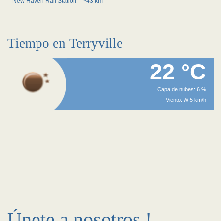
New Haven Rail Station
~43 km
Tiempo en Terryville
22 °C
Capa de nubes: 6 %
Viento: W 5 km/h
Únete a nosotros !