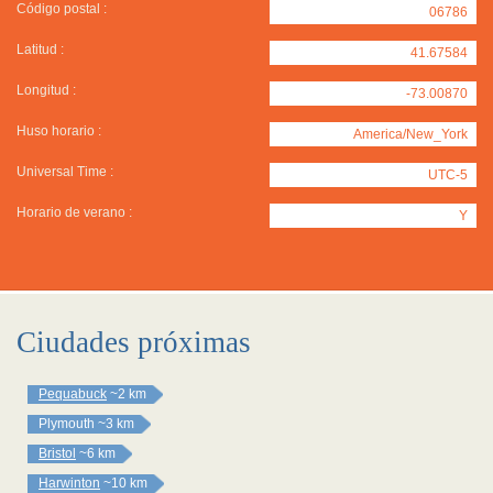
Código postal :
06786
Latitud :
41.67584
Longitud :
-73.00870
Huso horario :
America/New_York
Universal Time :
UTC-5
Horario de verano :
Y
Ciudades próximas
Pequabuck
~2 km
Plymouth
~3 km
Bristol
~6 km
Harwinton
~10 km