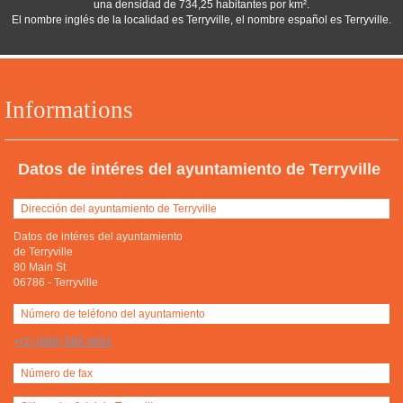
una densidad de 734,25 habitantes por km².
El nombre inglés de la localidad es Terryville, el nombre español es Terryville.
Informations
Datos de intéres del ayuntamiento de Terryville
Dirección del ayuntamiento de Terryville
Datos de intéres del ayuntamiento
de Terryville
80 Main St
06786
-
Terryville
Número de teléfono del ayuntamiento
+(1) (860) 585-4001
Número de fax