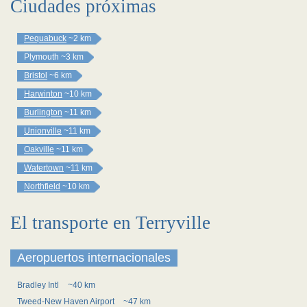
Ciudades próximas
Pequabuck
~2 km
Plymouth
~3 km
Bristol
~6 km
Harwinton
~10 km
Burlington
~11 km
Unionville
~11 km
Oakville
~11 km
Watertown
~11 km
Northfield
~10 km
El transporte en Terryville
Aeropuertos internacionales
Bradley Intl
~40 km
Tweed-New Haven Airport
~47 km