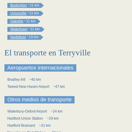
Burlington
~11 km
Unionville
~11 km
Oakville
~11 km
Watertown
~11 km
Northfield
~10 km
El transporte en Terryville
Aeropuertos internacionales
Bradley Intl
~40 km
Tweed-New Haven Airport
~47 km
Otros medios de transporte
Waterbury-Oxford Airport
~24 km
Hartford Union Station
~29 km
Hartford Brainard
~31 km