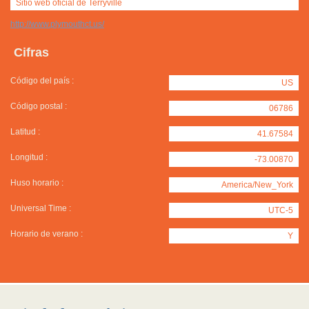
Sitio web oficial de Terryville
http://www.plymouthct.us/
Cifras
Código del país :
US
Código postal :
06786
Latitud :
41.67584
Longitud :
-73.00870
Huso horario :
America/New_York
Universal Time :
UTC-5
Horario de verano :
Y