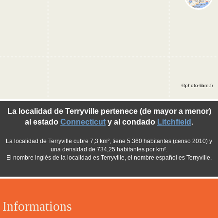
©photo-libre.fr
La localidad de Terryville pertenece (de mayor a menor)
al estado
Connecticut
y al condado
Litchfield
.
La localidad de Terryville cubre 7,3 km², tiene 5.360 habitantes (censo 2010) y
una densidad de 734,25 habitantes por km².
El nombre inglés de la localidad es Terryville, el nombre español es Terryville.
Informations