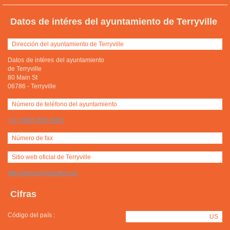
Datos de intéres del ayuntamiento de Terryville
Dirección del ayuntamiento de Terryville
Datos de intéres del ayuntamiento
de Terryville
80 Main St
06786
-
Terryville
Número de teléfono del ayuntamiento
+(1) (860) 585-4001
Número de fax
Sitio web oficial de Terryville
http://www.plymouthct.us/
Cifras
Código del país :
US