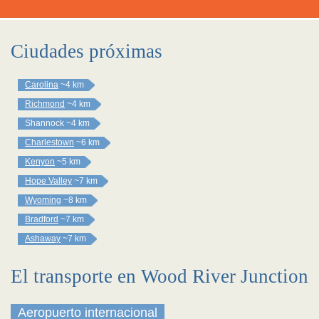
Ciudades próximas
Carolina
~4 km
Richmond
~4 km
Shannock
~4 km
Charlestown
~6 km
Kenyon
~5 km
Hope Valley
~7 km
Wyoming
~8 km
Bradford
~7 km
Ashaway
~7 km
El transporte en Wood River Junction
Aeropuerto internacional