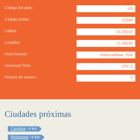
Código del país :
US
Código postal :
02894
Latitud :
41.45010
Longitud :
-71.69160
Huso horario :
America/New_York
Universal Time :
UTC-5
Horario de verano :
Y
Ciudades próximas
Carolina
~4 km
Richmond
~4 km