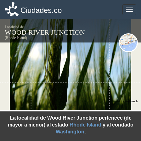
Ciudades.co
Ciudades.co
Toggle
Toggle
naviga
naviga
Localidad de
WOOD RIVER JUNCTION
(Rhode Island)
©photo-libre.fr
La localidad de Wood River Junction pertenece (de
mayor a menor) al estado
Rhode Island
y al condado
Washington
.