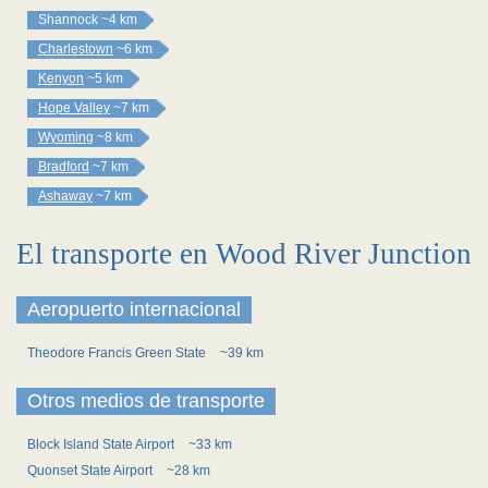
Shannock
~4 km
Charlestown
~6 km
Kenyon
~5 km
Hope Valley
~7 km
Wyoming
~8 km
Bradford
~7 km
Ashaway
~7 km
El transporte en Wood River Junction
Aeropuerto internacional
Theodore Francis Green State
~39 km
Otros medios de transporte
Block Island State Airport
~33 km
Quonset State Airport
~28 km