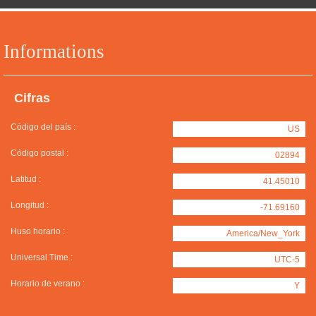
Informations
Cifras
Código del país :
US
Código postal :
02894
Latitud :
41.45010
Longitud :
-71.69160
Huso horario :
America/New_York
Universal Time :
UTC-5
Horario de verano :
Y