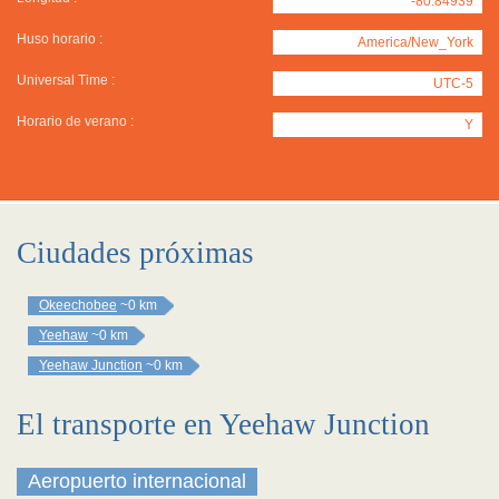
-80.84939
Huso horario :
America/New_York
Universal Time :
UTC-5
Horario de verano :
Y
Ciudades próximas
Okeechobee
~0 km
Yeehaw
~0 km
Yeehaw Junction
~0 km
El transporte en Yeehaw Junction
Aeropuerto internacional