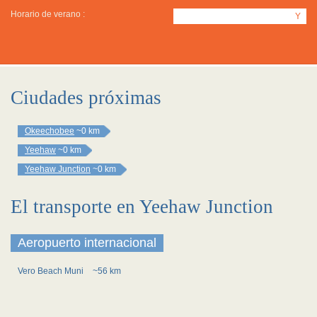
Horario de verano :
Y
Ciudades próximas
Okeechobee
~0 km
Yeehaw
~0 km
Yeehaw Junction
~0 km
El transporte en Yeehaw Junction
Aeropuerto internacional
Vero Beach Muni
~56 km