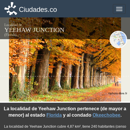
Ciudades.co
Ciudades.co
Toggle
Toggle
naviga
naviga
Localidad de
YEEHAW JUNCTION
(Florida)
©photo-libre.fr
La localidad de Yeehaw Junction pertenece (de mayor a
menor) al estado
Florida
y al condado
Okeechobee
.
La localidad de Yeehaw Junction cubre 4,87 km², tiene 240 habitantes (censo