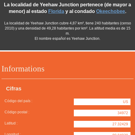
La localidad de Yeehaw Junction pertenece (de mayor a
menor) al estado
Florida
y al condado
Okeechobee
.
La localidad de Yeehaw Junction cubre 4,87 km², tiene 240 habitantes (censo
2010) y una densidad de 49,28 habitantes por km². La altitud media es de 15
m.
El nombre español es Yeehaw Junction.
Informations
Cifras
Código del país :
US
Código postal :
34972
Latitud :
27.32429
Longitud :