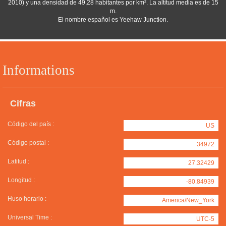
2010) y una densidad de 49,28 habitantes por km². La altitud media es de 15
m.
El nombre español es Yeehaw Junction.
Informations
Cifras
Código del país :
US
Código postal :
34972
Latitud :
27.32429
Longitud :
-80.84939
Huso horario :
America/New_York
Universal Time :
UTC-5