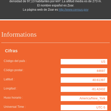
densidad de 97,13 habitantes por km². La altitud media es de 273 m.
El nombre español es Zoar.
La página web de Zoar es
http://www.census.gov
Informations
Cifras
Código del país :
US
Código postal :
44697
Latitud :
40.61397
Longitud :
-81.42432
Huso horario :
America/New_York
Universal Time :
UTC-5