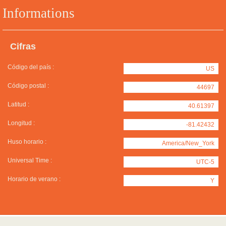
Informations
Cifras
Código del país :
US
Código postal :
44697
Latitud :
40.61397
Longitud :
-81.42432
Huso horario :
America/New_York
Universal Time :
UTC-5
Horario de verano :
Y