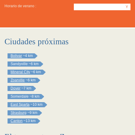
Horario de verano :
Y
Ciudades próximas
Bolivar
~4 km
Sandyville
~6 km
Mineral City
~6 km
Zoarville
~6 km
Dover
~7 km
Somerdale
~8 km
East Sparta
~10 km
Strasburg
~9 km
Canton
~13 km