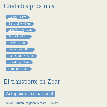
Ciudades próximas
Bolivar
~4 km
Sandyville
~6 km
Mineral City
~6 km
Zoarville
~6 km
Dover
~7 km
Somerdale
~8 km
East Sparta
~10 km
Strasburg
~9 km
Canton
~13 km
El transporte en Zoar
Aeropuerto internacional
Akron Canton Regional Airport
~34 km