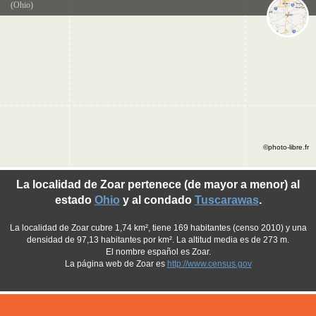
(Ohio)
©photo-libre.fr
La localidad de Zoar pertenece (de mayor a menor) al
estado
Ohio
y al condado
Tuscarawas
.
La localidad de Zoar cubre 1,74 km², tiene 169 habitantes (censo 2010) y una
densidad de 97,13 habitantes por km². La altitud media es de 273 m.
El nombre español es Zoar.
La página web de Zoar es
http://www.census.gov