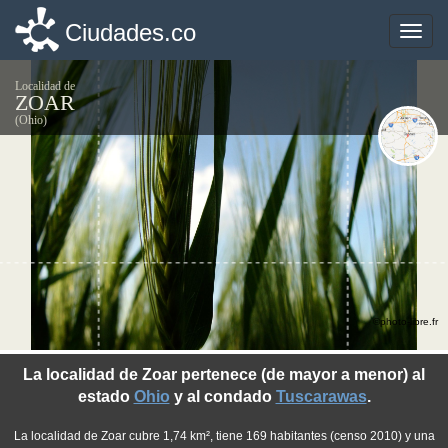
Ciudades.co
Ciudades.co
Toggle
Toggle
naviga
naviga
Localidad de
ZOAR
(Ohio)
©photo-libre.fr
La localidad de Zoar pertenece (de mayor a menor) al
estado
Ohio
y al condado
Tuscarawas
.
La localidad de Zoar cubre 1,74 km², tiene 169 habitantes (censo 2010) y una