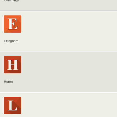
Cummings
Effingham
Huron