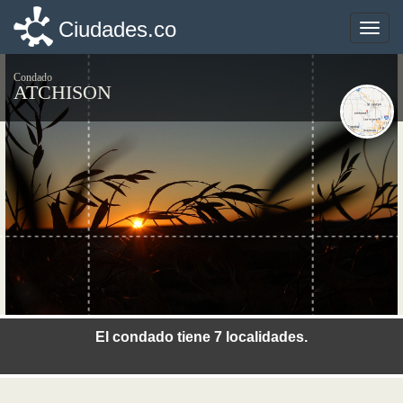
Ciudades.co
Ciudades.co
Toggle
Toggle
naviga
naviga
Condado
ATCHISON
©photo-libre.fr
El condado tiene 7 localidades.