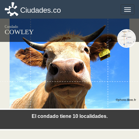
Ciudades.co
Ciudades.co
Toggle
Toggle
naviga
naviga
Condado
COWLEY
©photo-libre.fr
El condado tiene 10 localidades.