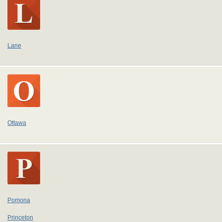
Lane
Ottawa
Pomona
Princeton