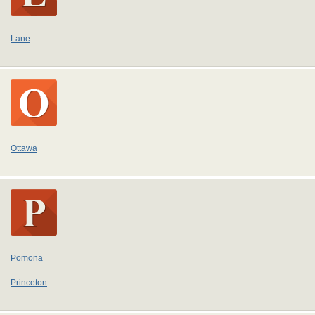
Lane
Ottawa
Pomona
Princeton