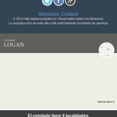
Menciones
Contacto
-
© 2014 http://www.ciudades.co. Reservados todos los derechos.
La reproducción de este sitio está estrictamente prohibida sin permiso.
Condado
LOGAN
©photo-libre.fr
El condado tiene 4 localidades.