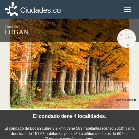
Ciudades.co
Ciudades.co
Toggle
Toggle
naviga
naviga
Condado
LOGAN
©photo-libre.fr
El condado tiene 4 localidades.
El condado de Logan cubre 3,9 km², tiene 589 habitantes (censo 2010) y una
densidad de 151,03 habitantes por km². La altitud media es de 602 m.