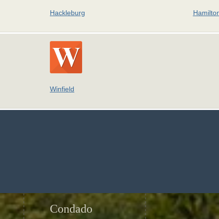
Hackleburg
Hamilto
Winfield
Condado