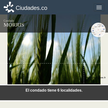
Ciudades.co
Ciudades.co
Toggle
Toggle
naviga
naviga
Condado
MORRIS
©photo-libre.fr
El condado tiene 6 localidades.