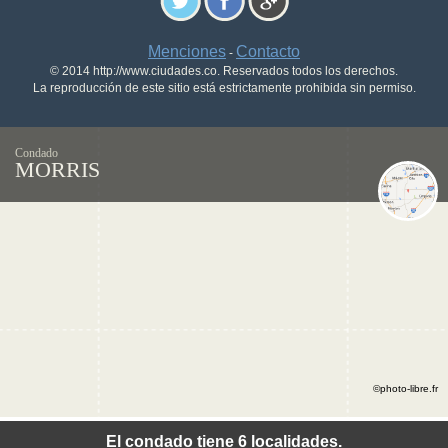
Menciones
Contacto
-
© 2014 http://www.ciudades.co. Reservados todos los derechos.
La reproducción de este sitio está estrictamente prohibida sin permiso.
Condado
MORRIS
©photo-libre.fr
El condado tiene 6 localidades.