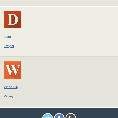
Dunlap
Dwight
White City
Wilsey