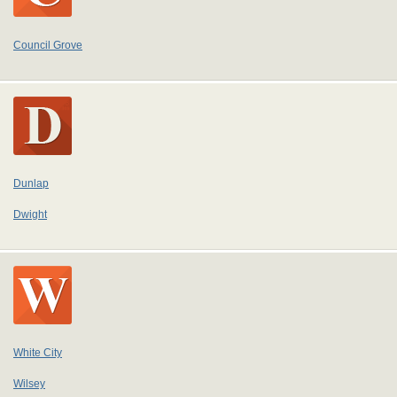
Council Grove
Dunlap
Dwight
White City
Wilsey