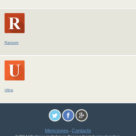
Ransom
Utica
Menciones
Contacto
-