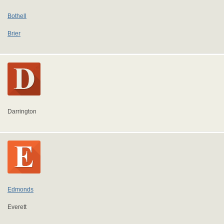
Bothell
Brier
Darrington
Edmonds
Everett