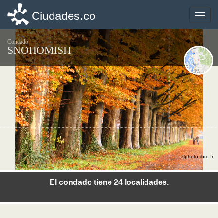
Ciudades.co
Ciudades.co
Toggle
Toggle
naviga
naviga
Condado
SNOHOMISH
©photo-libre.fr
El condado tiene 24 localidades.