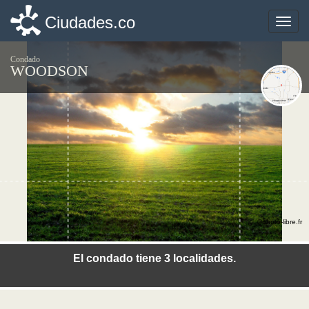
Ciudades.co
Ciudades.co
Toggle
Toggle
naviga
naviga
Condado
WOODSON
©photo-libre.fr
El condado tiene 3 localidades.