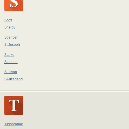
Scott
Shelby
Spencer
St Joseph
Starke
Steuben
Sullivan
Switzerland
Tippecanoe