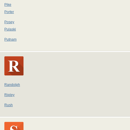
Pike
Porter
Posey
Pulaski
Putnam
Randolph
Ripley
Rush