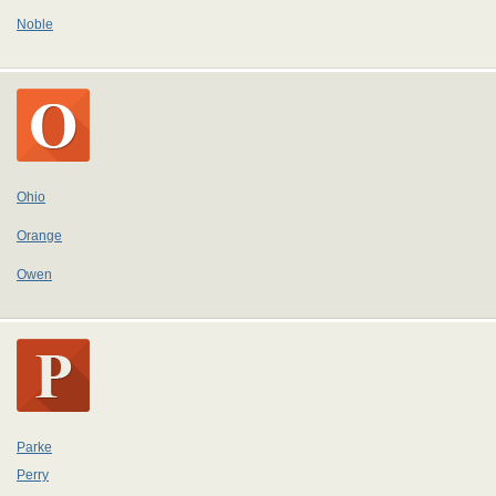
Noble
Ohio
Orange
Owen
Parke
Perry