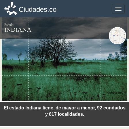
Ciudades.co
Ciudades.co
Toggle
Toggle
naviga
naviga
Estado
INDIANA
©photo-libre.fr
El estado Indiana tiene, de mayor a menor, 92 condados
y 817 localidades.