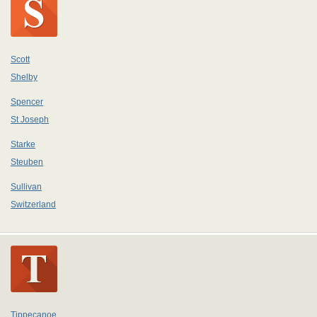
Scott
Shelby
Spencer
St Joseph
Starke
Steuben
Sullivan
Switzerland
Tippecanoe