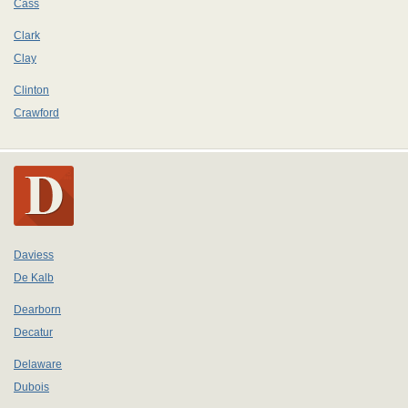
Cass
Clark
Clay
Clinton
Crawford
Daviess
De Kalb
Dearborn
Decatur
Delaware
Dubois