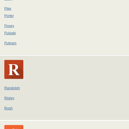
Pike
Porter
Posey
Pulaski
Putnam
Randolph
Ripley
Rush