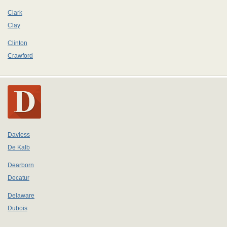
Clark
Clay
Clinton
Crawford
Daviess
De Kalb
Dearborn
Decatur
Delaware
Dubois