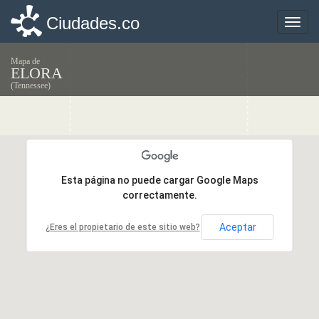
Ciudades.co
Ciudades.co
Toggle
Toggle
naviga
naviga
Mapa de
ELORA
(Tennessee)
Esta página no puede cargar Google Maps
Esta página no puede cargar Google Maps
correctamente.
correctamente.
Aceptar
Aceptar
¿Eres el propietario de este sitio web?
¿Eres el propietario de este sitio web?