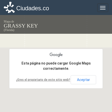
Ciudades.co
Ciudades.co
Toggle
Toggle
naviga
naviga
Mapa de
GRASSY KEY
(Florida)
Esta página no puede cargar Google Maps
Esta página no puede cargar Google Maps
correctamente.
correctamente.
Aceptar
Aceptar
¿Eres el propietario de este sitio web?
¿Eres el propietario de este sitio web?