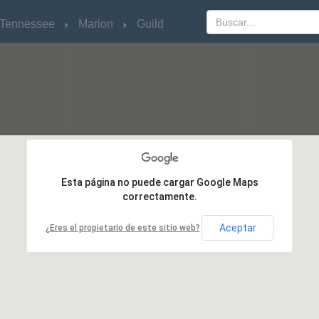
Tennessee
Tennessee
Marion
Marion
Guild
Guild
Esta página no puede cargar Google Maps
Esta página no puede cargar Google Maps
correctamente.
correctamente.
Aceptar
Aceptar
¿Eres el propietario de este sitio web?
¿Eres el propietario de este sitio web?