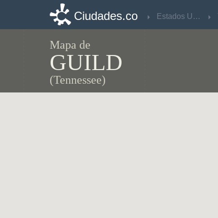
Ciudades.co
Ciudades.co
Estados Unidos
Estados Unidos
Mapa de
GUILD
(Tennessee)