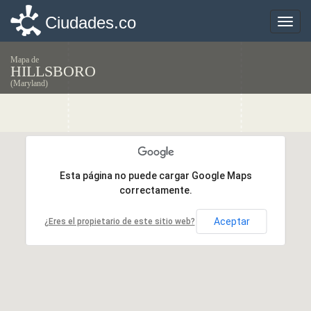
Ciudades.co
Ciudades.co
Toggle
Toggle
naviga
naviga
Mapa de
HILLSBORO
(Maryland)
Esta página no puede cargar Google Maps
Esta página no puede cargar Google Maps
correctamente.
correctamente.
Aceptar
Aceptar
¿Eres el propietario de este sitio web?
¿Eres el propietario de este sitio web?