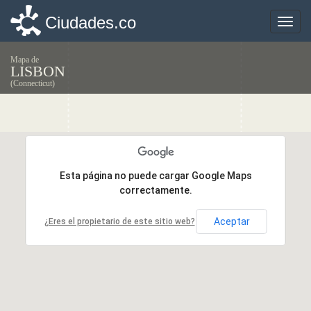
Ciudades.co
Ciudades.co
Toggle
Toggle
naviga
naviga
Mapa de
LISBON
(Connecticut)
Esta página no puede cargar Google Maps
Esta página no puede cargar Google Maps
correctamente.
correctamente.
Aceptar
Aceptar
¿Eres el propietario de este sitio web?
¿Eres el propietario de este sitio web?