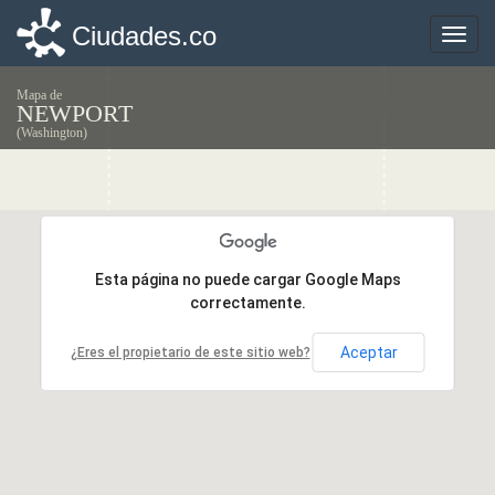
Ciudades.co
Ciudades.co
Toggle
Toggle
naviga
naviga
Mapa de
NEWPORT
(Washington)
Esta página no puede cargar Google Maps
Esta página no puede cargar Google Maps
correctamente.
correctamente.
Aceptar
Aceptar
¿Eres el propietario de este sitio web?
¿Eres el propietario de este sitio web?