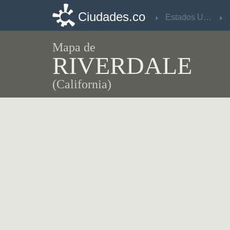
Ciudades.co
Ciudades.co
Estados Unidos
Estados Unidos
Mapa de
RIVERDALE
(California)