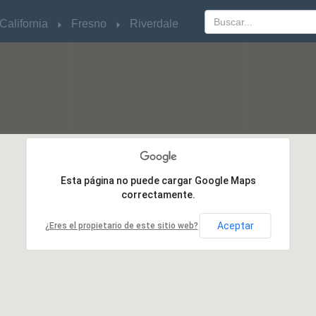
California
California
Fresno
Fresno
Riverdale
Riverdale
Esta página no puede cargar Google Maps
Esta página no puede cargar Google Maps
correctamente.
correctamente.
Aceptar
Aceptar
¿Eres el propietario de este sitio web?
¿Eres el propietario de este sitio web?