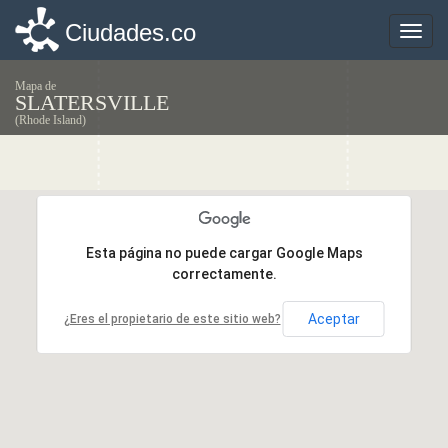
Ciudades.co
Ciudades.co
Toggle
Toggle
naviga
naviga
Mapa de
SLATERSVILLE
(Rhode Island)
Esta página no puede cargar Google Maps
Esta página no puede cargar Google Maps
correctamente.
correctamente.
Aceptar
Aceptar
¿Eres el propietario de este sitio web?
¿Eres el propietario de este sitio web?