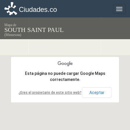
Ciudades.co
Ciudades.co
Toggle
Toggle
naviga
naviga
Mapa de
SOUTH SAINT PAUL
(Minnesota)
Esta página no puede cargar Google Maps
Esta página no puede cargar Google Maps
correctamente.
correctamente.
Aceptar
Aceptar
¿Eres el propietario de este sitio web?
¿Eres el propietario de este sitio web?