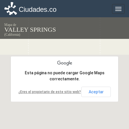
Ciudades.co
Ciudades.co
Toggle
Toggle
naviga
naviga
Mapa de
VALLEY SPRINGS
(California)
Esta página no puede cargar Google Maps
Esta página no puede cargar Google Maps
correctamente.
correctamente.
Aceptar
Aceptar
¿Eres el propietario de este sitio web?
¿Eres el propietario de este sitio web?