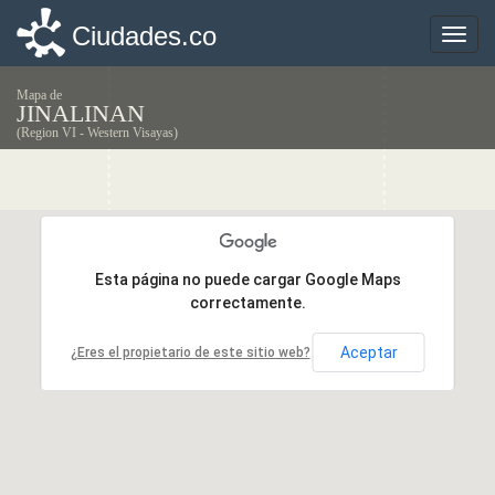
Ciudades.co
Ciudades.co
Toggle
Toggle
naviga
naviga
Mapa de
JINALINAN
(Region VI - Western Visayas)
Esta página no puede cargar Google Maps
Esta página no puede cargar Google Maps
correctamente.
correctamente.
Aceptar
Aceptar
¿Eres el propietario de este sitio web?
¿Eres el propietario de este sitio web?