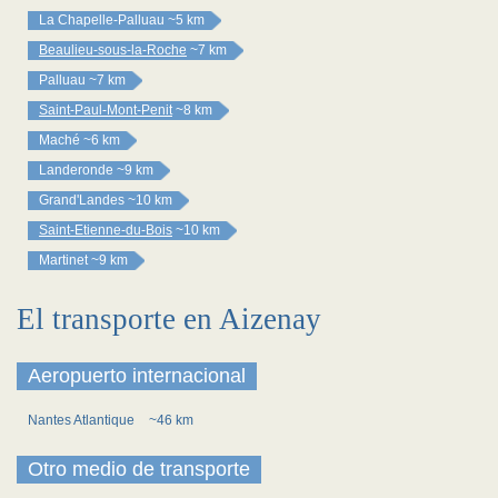
La Chapelle-Palluau
~5 km
Beaulieu-sous-la-Roche
~7 km
Palluau
~7 km
Saint-Paul-Mont-Penit
~8 km
Maché
~6 km
Landeronde
~9 km
Grand'Landes
~10 km
Saint-Etienne-du-Bois
~10 km
Martinet
~9 km
El transporte en Aizenay
Aeropuerto internacional
Nantes Atlantique
~46 km
Otro medio de transporte