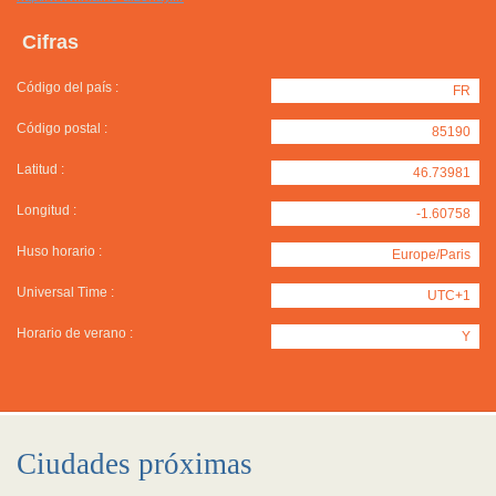
Cifras
Código del país :
FR
Código postal :
85190
Latitud :
46.73981
Longitud :
-1.60758
Huso horario :
Europe/Paris
Universal Time :
UTC+1
Horario de verano :
Y
Ciudades próximas