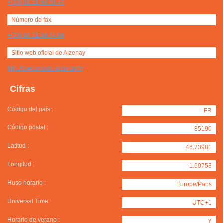
+(33) 02 51 94 60 46
Número de fax
+(33) 02 51 34 74 04
Sitio web oficial de Aizenay
http://www.mairie-aizenay.fr/
Cifras
Código del país :
FR
Código postal :
85190
Latitud :
46.73981
Longitud :
-1.60758
Huso horario :
Europe/Paris
Universal Time :
UTC+1
Horario de verano :
Y