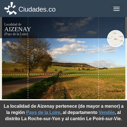
Ciudades.co
Ciudades.co
Toggle
Toggle
naviga
naviga
Localidad de
AIZENAY
(Pays de la Loire)
©photo-libre.fr
La localidad de Aizenay pertenece (de mayor a menor) a
la región
Pays de la Loire
, al departamento
Vendée
, al
distrito La Roche-sur-Yon y al cantón Le Poiré-sur-Vie.