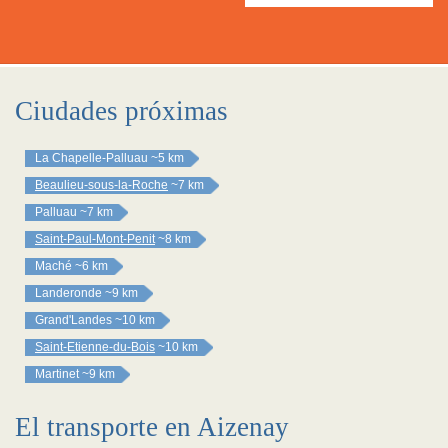
Ciudades próximas
La Chapelle-Palluau
~5 km
Beaulieu-sous-la-Roche
~7 km
Palluau
~7 km
Saint-Paul-Mont-Penit
~8 km
Maché
~6 km
Landeronde
~9 km
Grand'Landes
~10 km
Saint-Etienne-du-Bois
~10 km
Martinet
~9 km
El transporte en Aizenay