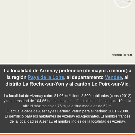
©photo-libre.fr
La localidad de Aizenay pertenece (de mayor a menor) a
la región
Pays de la Loire
, al departamento
Vendée
, al
distrito La Roche-sur-Yon y al cantón Le Poiré-sur-Vie.
La localidad de Aizenay cubre 81,06 km², tiene 8.500 habitantes (censo 2012)
y una densidad de 104,86 habitantes por km². La altitud mínima es de 10 m, la
altitud máxima es de 76 m, la altitud media es de 62 m.
El actual alcade de Aizenay es Bernard Perrin para el período 2001 - 2008.
El gentilicio para los habitantes de Aizenay es Agésinates. El nombre francés
de la localidad es Aizenay, el nombre inglés de la localidad es Aizenay.