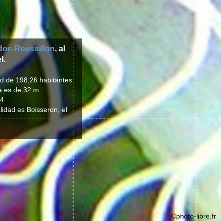
oc-Roussillon
, al
l.
ad de 198,26 habitantes
ia es de 32 m.
4.
lidad es Boisseron, el
©photo-libre.fr