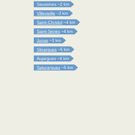
Saussines
~2 km
Villevieille
~3 km
Saint-Christol
~4 km
Saint-Sériès
~4 km
Junas
~3 km
Vérargues
~5 km
Aujargues
~4 km
Saturargues
~5 km