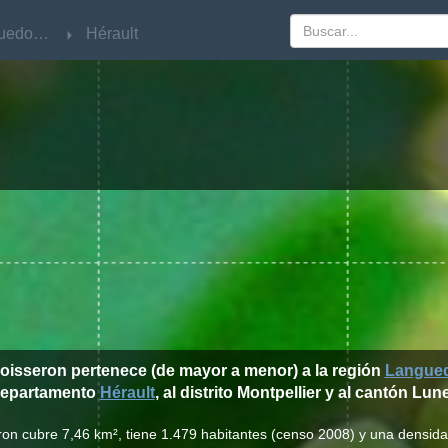
Languedoc-Roussillon
Languedoc-Roussillon
Hérault
Hérault
Boisseron pertenece (de mayor a menor) a la región
Langued
epartamento
Hérault
, al distrito Montpellier y al cantón Lune
ron cubre 7,46 km², tiene 1.479 habitantes (censo 2008) y una densid