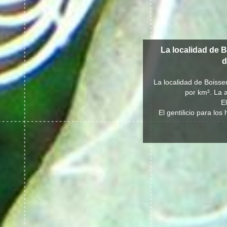
La localidad de 
d
La localidad de Boisse
por km². La a
E
El gentilicio para lo