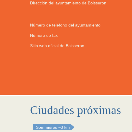
Dirección del ayuntamiento de Boisseron
Número de teléfono del ayuntamiento
Número de fax
Sitio web oficial de Boisseron
Ciudades próximas
Sommières
~3 km