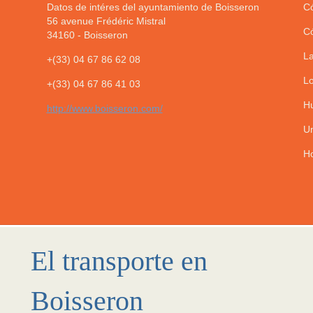
Datos de intéres del ayuntamiento de Boisseron
Có
56 avenue Frédéric Mistral
Có
34160
-
Boisseron
La
+(33) 04 67 86 62 08
Lo
+(33) 04 67 86 41 03
Hu
http://www.boisseron.com/
Un
Ho
El transporte en
Boisseron