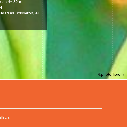
ia es de 32 m.
4.
lidad es Boisseron, el
©photo-libre.fr
ifras