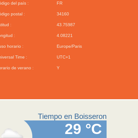
digo del país :
FR
digo postal :
34160
titud :
43.75987
ngitud :
4.08221
so horario :
Europe/Paris
iversal Time :
UTC+1
rario de verano :
Y
Tiempo en Boisseron
29 °C