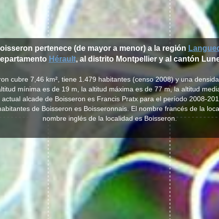
Boisseron pertenece (de mayor a menor) a la región
Langued
epartamento
Hérault
, al distrito Montpellier y al cantón Lune
ron cubre 7,46 km², tiene 1.479 habitantes (censo 2008) y una densid
ltitud mínima es de 19 m, la altitud máxima es de 77 m, la altitud med
l actual alcade de Boisseron es Francis Pratx para el período 2008-201
s habitantes de Boisseron es Boisseronnais. El nombre francés de la loca
nombre inglés de la localidad es Boisseron.