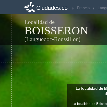
Ciudades.co
Ciudades.co
Francia
Francia
Localidad de
BOISSERON
(Languedoc-Roussillon)
La localidad de 
d
La localidad de Boisse