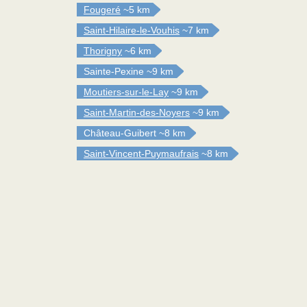
Fougeré
~5 km
Saint-Hilaire-le-Vouhis
~7 km
Thorigny
~6 km
Sainte-Pexine
~9 km
Moutiers-sur-le-Lay
~9 km
Saint-Martin-des-Noyers
~9 km
Château-Guibert
~8 km
Saint-Vincent-Puymaufrais
~8 km