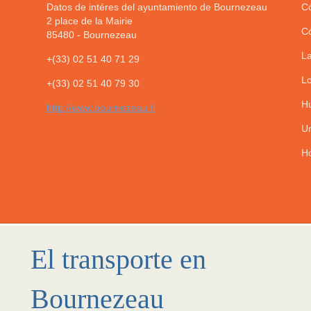
Datos de intéres del ayuntamiento de Bournezeau
Có
2 place de la Mairie
Có
85480
-
Bournezeau
La
+(33) 02 51 40 71 29
Lo
+(33) 02 51 40 79 30
Hu
http://www.bournezeau.fr
Un
Ho
El transporte en
Bournezeau