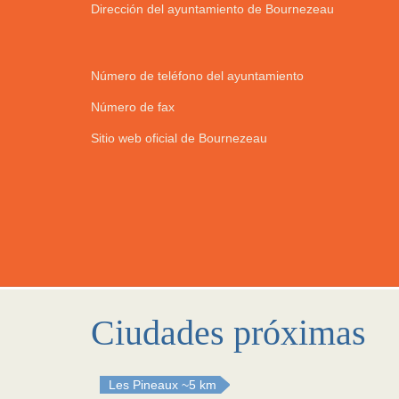
Dirección del ayuntamiento de Bournezeau
Número de teléfono del ayuntamiento
Número de fax
Sitio web oficial de Bournezeau
Ciudades próximas
Les Pineaux
~5 km