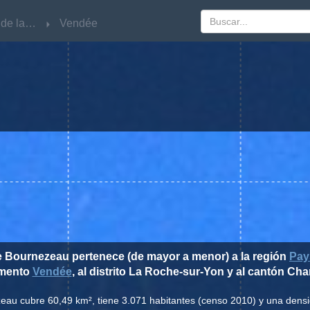
Pays de la Loire
Pays de la Loire
Vendée
Vendée
e Bournezeau pertenece (de mayor a menor) a la región
Pay
amento
Vendée
, al distrito La Roche-sur-Yon y al cantón Ch
eau cubre 60,49 km², tiene 3.071 habitantes (censo 2010) y una dens