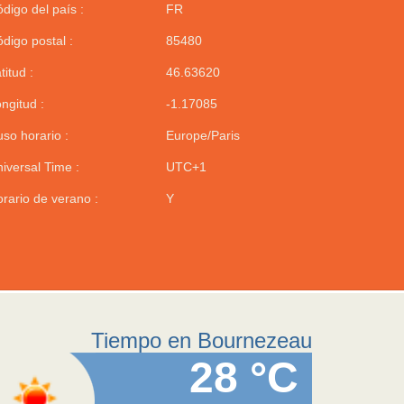
digo del país :
FR
digo postal :
85480
titud :
46.63620
ngitud :
-1.17085
so horario :
Europe/Paris
iversal Time :
UTC+1
rario de verano :
Y
Tiempo en Bournezeau
28 °C