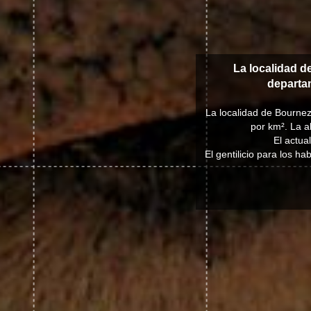
La localidad d
depart
La localidad de Bournez
por km². La a
El actua
El gentilicio para los 