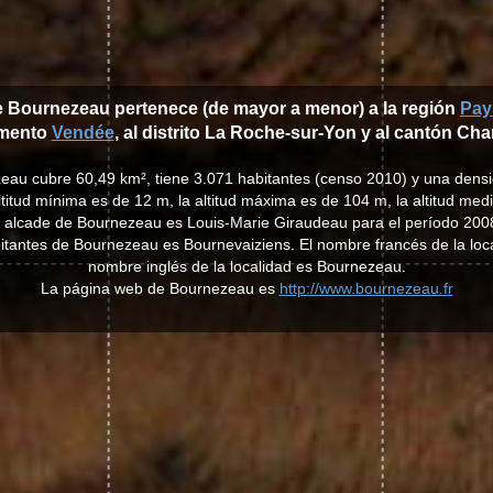
e Bournezeau pertenece (de mayor a menor) a la región
Pay
amento
Vendée
, al distrito La Roche-sur-Yon y al cantón Ch
eau cubre 60,49 km², tiene 3.071 habitantes (censo 2010) y una dens
ltitud mínima es de 12 m, la altitud máxima es de 104 m, la altitud med
l alcade de Bournezeau es Louis-Marie Giraudeau para el período 200
habitantes de Bournezeau es Bournevaiziens. El nombre francés de la loc
nombre inglés de la localidad es Bournezeau.
La página web de Bournezeau es
http://www.bournezeau.fr