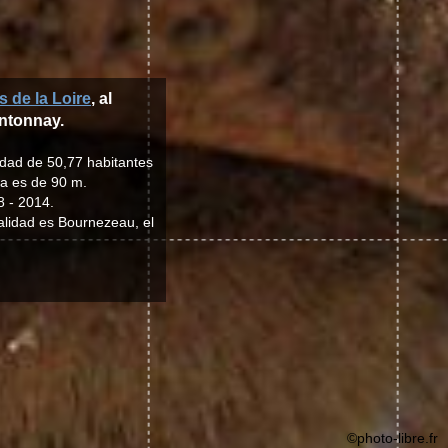
s de la Loire
, al
antonnay.
idad de 50,77 habitantes
ia es de 90 m.
8 - 2014.
alidad es Bournezeau, el
©photo-libre.fr