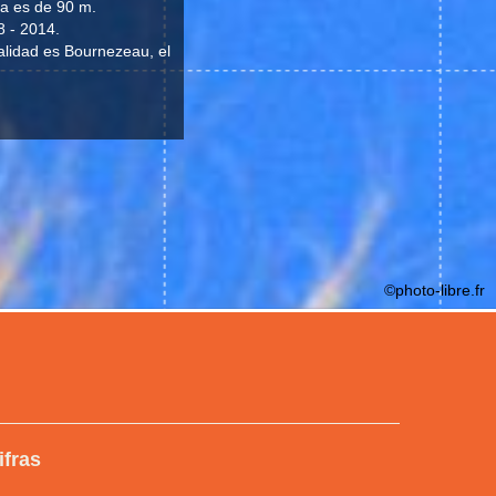
ia es de 90 m.
8 - 2014.
alidad es Bournezeau, el
©photo-libre.fr
ifras