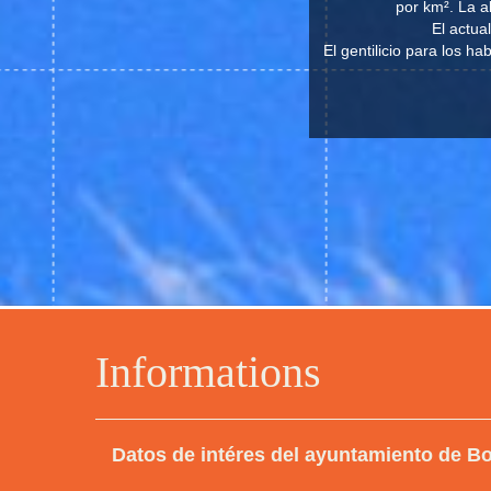
por km². La a
El actua
El gentilicio para los 
Informations
Datos de intéres del ayuntamiento de B