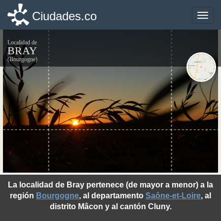
Ciudades.co
Ciudades.co
Toggle
Toggle
naviga
naviga
Localidad de
BRAY
(Bourgogne)
©photo-libre.fr
La localidad de Bray pertenece (de mayor a menor) a la
región
Bourgogne
, al departamento
Saône-et-Loire
, al
distrito Mâcon y al cantón Cluny.