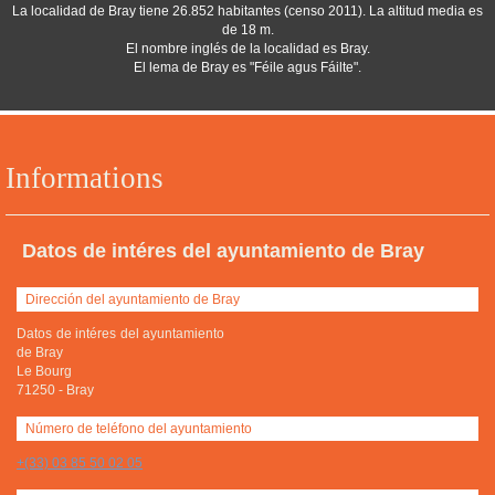
La localidad de Bray tiene 26.852 habitantes (censo 2011). La altitud media es
de 18 m.
El nombre inglés de la localidad es Bray.
El lema de Bray es "Féile agus Fáilte".
Informations
Datos de intéres del ayuntamiento de Bray
Dirección del ayuntamiento de Bray
Datos de intéres del ayuntamiento
de Bray
Le Bourg
71250
-
Bray
Número de teléfono del ayuntamiento
+(33) 03 85 50 02 05