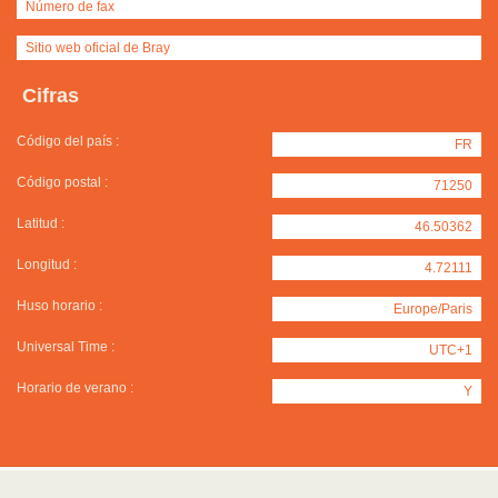
Número de fax
Sitio web oficial de Bray
Cifras
Código del país :
FR
Código postal :
71250
Latitud :
46.50362
Longitud :
4.72111
Huso horario :
Europe/Paris
Universal Time :
UTC+1
Horario de verano :
Y