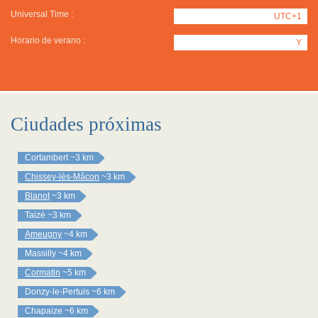
Universal Time :
UTC+1
Horario de verano :
Y
Ciudades próximas
Cortambert
~3 km
Chissey-lès-Mâcon
~3 km
Blanot
~3 km
Taizé
~3 km
Ameugny
~4 km
Massilly
~4 km
Cormatin
~5 km
Donzy-le-Pertuis
~6 km
Chapaize
~6 km