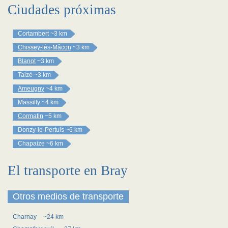
Ciudades próximas
Cortambert
~3 km
Chissey-lès-Mâcon
~3 km
Blanot
~3 km
Taizé
~3 km
Ameugny
~4 km
Massilly
~4 km
Cormatin
~5 km
Donzy-le-Pertuis
~6 km
Chapaize
~6 km
El transporte en Bray
Otros medios de transporte
Charnay
~24 km