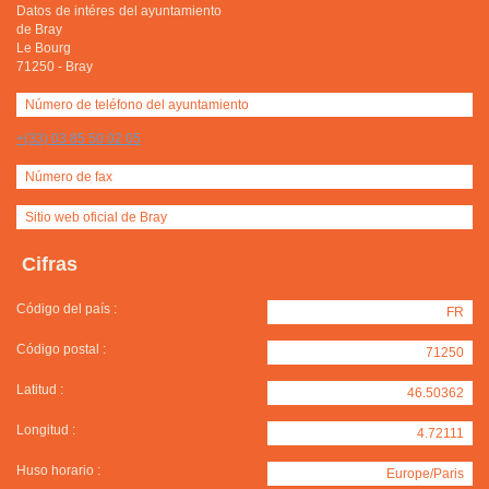
Datos de intéres del ayuntamiento
de Bray
Le Bourg
71250
-
Bray
Número de teléfono del ayuntamiento
+(33) 03 85 50 02 05
Número de fax
Sitio web oficial de Bray
Cifras
Código del país :
FR
Código postal :
71250
Latitud :
46.50362
Longitud :
4.72111
Huso horario :
Europe/Paris