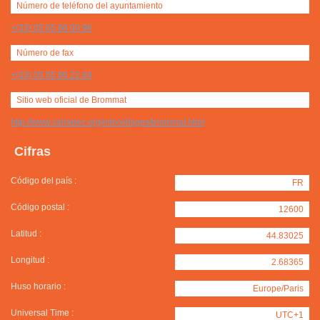
Número de teléfono del ayuntamiento
+(33) 05 65 66 00 96
Número de fax
+(33) 05 65 66 22 84
Sitio web oficial de Brommat
http://www.carladez.org/info/villages/brommat.html
Cifras
Código del país :
FR
Código postal :
12600
Latitud :
44.83025
Longitud :
2.68365
Huso horario :
Europe/Paris
Universal Time :
UTC+1