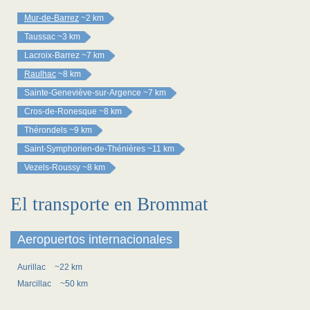
Mur-de-Barrez
~2 km
Taussac
~3 km
Lacroix-Barrez
~7 km
Raulhac
~8 km
Sainte-Geneviève-sur-Argence
~7 km
Cros-de-Ronesque
~8 km
Thérondels
~9 km
Saint-Symphorien-de-Thénières
~11 km
Vezels-Roussy
~8 km
El transporte en Brommat
Aeropuertos internacionales
Aurillac
~22 km
Marcillac
~50 km