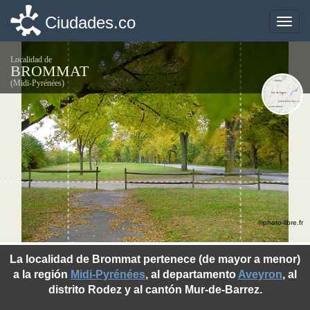
Ciudades.co
Ciudades.co
Toggle
Toggle
naviga
naviga
Localidad de
BROMMAT
(Midi-Pyrénées)
©photo-libre.fr
La localidad de Brommat pertenece (de mayor a menor)
a la región
Midi-Pyrénées
, al departamento
Aveyron
, al
distrito Rodez y al cantón Mur-de-Barrez.