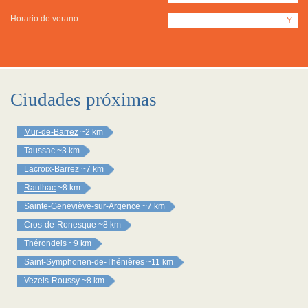
Horario de verano :
Y
Ciudades próximas
Mur-de-Barrez
~2 km
Taussac
~3 km
Lacroix-Barrez
~7 km
Raulhac
~8 km
Sainte-Geneviève-sur-Argence
~7 km
Cros-de-Ronesque
~8 km
Thérondels
~9 km
Saint-Symphorien-de-Thénières
~11 km
Vezels-Roussy
~8 km