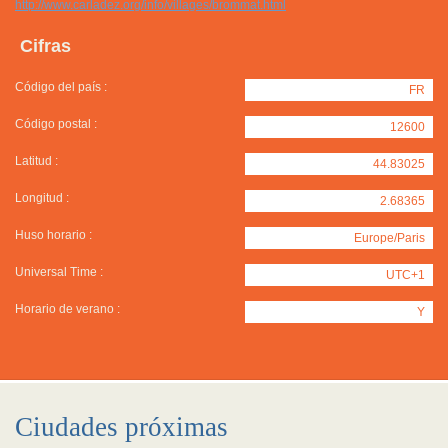
http://www.carladez.org/info/villages/brommat.html
Cifras
Código del país :
FR
Código postal :
12600
Latitud :
44.83025
Longitud :
2.68365
Huso horario :
Europe/Paris
Universal Time :
UTC+1
Horario de verano :
Y
Ciudades próximas