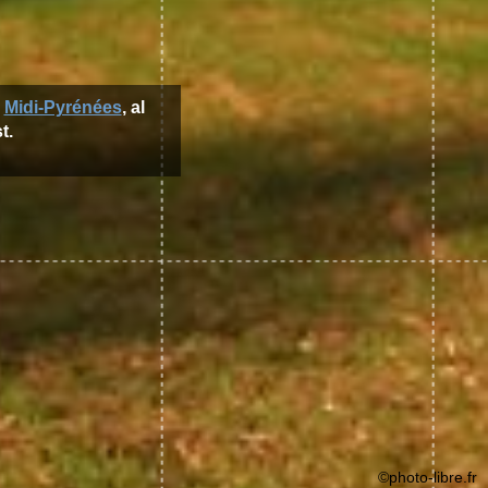
n
Midi-Pyrénées
, al
t.
©photo-libre.fr