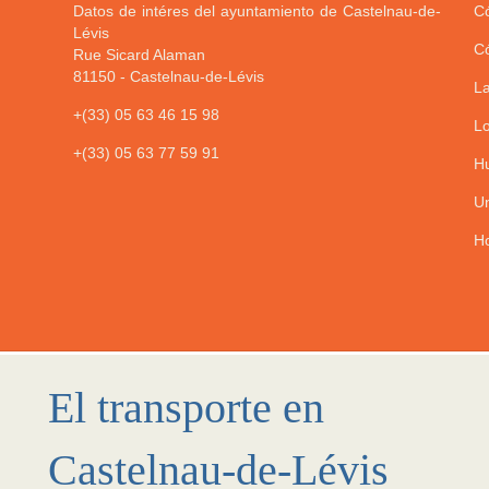
Datos de intéres del ayuntamiento de Castelnau-de-
Có
Lévis
Có
Rue Sicard Alaman
81150
-
Castelnau-de-Lévis
La
+(33) 05 63 46 15 98
Lo
+(33) 05 63 77 59 91
Hu
Un
Ho
El transporte en
Castelnau-de-Lévis