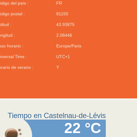
digo del país :
FR
digo postal :
81150
titud :
43.93875
ngitud :
2.08446
so horario :
Europe/Paris
iversal Time :
UTC+1
rario de verano :
Y
Tiempo en Castelnau-de-Lévis
22 °C