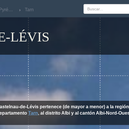
Midi-Pyrénées
Midi-Pyrénées
Tarn
Tarn
-LÉVIS
astelnau-de-Lévis pertenece (de mayor a menor) a la regió
epartamento
Tarn
, al distrito Albi y al cantón Albi-Nord-Oues