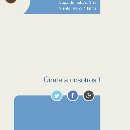
Capa de nubes: 3 %
Viento: NNW 4 km/h
Únete a nosotros !