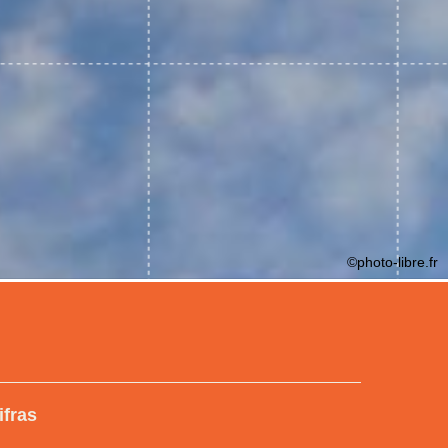
©photo-libre.fr
ifras