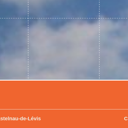
astelnau-de-Lévis
C