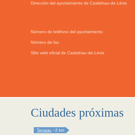
Dirección del ayuntamiento de Castelnau-de-Lévis
Número de teléfono del ayuntamiento
Número de fax
Sitio web oficial de Castelnau-de-Lévis
Ciudades próximas
Terssac
~2 km