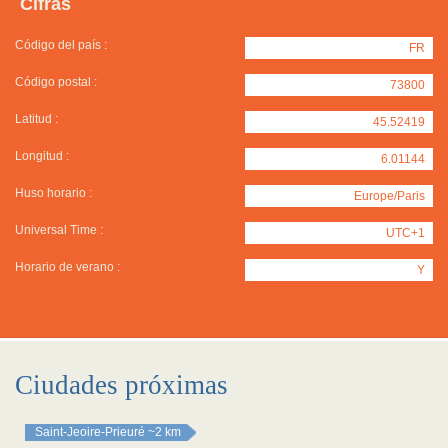
Cifras
Código del país :
FR
Código postal :
73800
Latitud :
45.52419
Longitud :
6.01144
Huso horario :
Europe/Paris
Universal Time :
UTC+1
Horario de verano :
Y
Ciudades próximas
Saint-Jeoire-Prieuré
~2 km