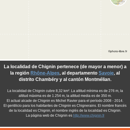
©photo-libre.fr
La localidad de Chignin pertenece (de mayor a menor) a
la región
Rhône-Alpes
, al departamento
Savoie
, al
distrito Chambéry y al cantón Montmélian.
La localidad de Chignin cubre 8,32 km². La altitud mínima es de 276 m, la
altitud máxima es de 1.254 m, la altitud media es de 350 m.
El actual alcade de Chignin es Michel Ravier para el período 2008 - 2014.
El gentilicio para los habitantes de Chignin es Chignerains. El nombre francés
de la localidad es Chignin, el nombre inglés de la localidad es Chignin.
La página web de Chignin es
http://www.chignin.fr