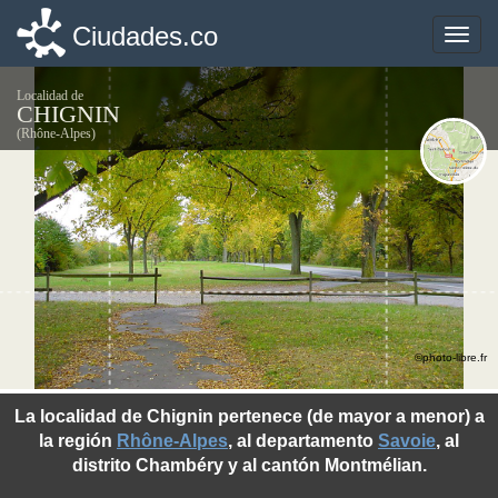
Ciudades.co
Ciudades.co
Toggle
Toggle
naviga
naviga
Localidad de
CHIGNIN
(Rhône-Alpes)
©photo-libre.fr
La localidad de Chignin pertenece (de mayor a menor) a
la región
Rhône-Alpes
, al departamento
Savoie
, al
distrito Chambéry y al cantón Montmélian.