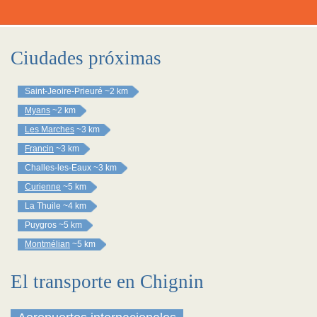
Ciudades próximas
Saint-Jeoire-Prieuré
~2 km
Myans
~2 km
Les Marches
~3 km
Francin
~3 km
Challes-les-Eaux
~3 km
Curienne
~5 km
La Thuile
~4 km
Puygros
~5 km
Montmélian
~5 km
El transporte en Chignin