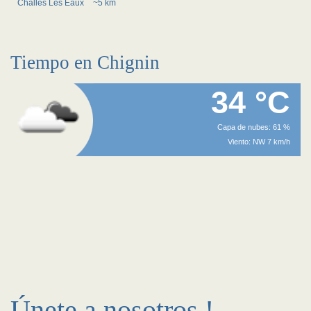
Challes Les Eaux
~5 km
Tiempo en Chignin
34 °C
Capa de nubes: 61 %
Viento: NW 7 km/h
Únete a nosotros !