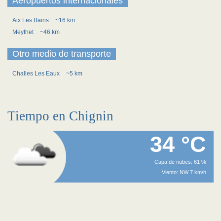
Aeropuertos internacionales
Aix Les Bains
~16 km
Meythet
~46 km
Otro medio de transporte
Challes Les Eaux
~5 km
Tiempo en Chignin
34 °C
Capa de nubes: 61 %
Viento: NW 7 km/h