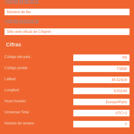
+(33) 04 79 28 10 12
Número de fax
+(33) 04 79 28 01 36
Sitio web oficial de Chignin
Cifras
Código del país :
FR
Código postal :
73800
Latitud :
45.52419
Longitud :
6.01144
Huso horario :
Europe/Paris
Universal Time :
UTC+1
Horario de verano :
Y