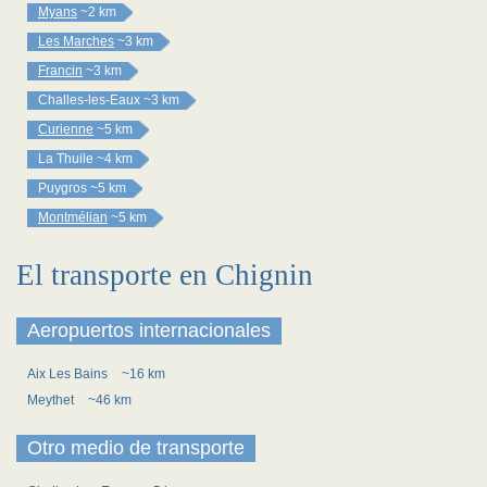
Myans
~2 km
Les Marches
~3 km
Francin
~3 km
Challes-les-Eaux
~3 km
Curienne
~5 km
La Thuile
~4 km
Puygros
~5 km
Montmélian
~5 km
El transporte en Chignin
Aeropuertos internacionales
Aix Les Bains
~16 km
Meythet
~46 km
Otro medio de transporte