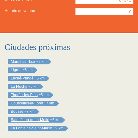
UTC+1
Horario de verano :
Y
Ciudades próximas
Mareil-sur-Loir
~2 km
Ligron
~6 km
Luché-Pringé
~5 km
La Flèche
~5 km
Thorée-les-Pins
~5 km
Courcelles-la-Forêt
~7 km
Bousse
~7 km
Saint-Jean-de-la-Motte
~6 km
La Fontaine-Saint-Martin
~9 km