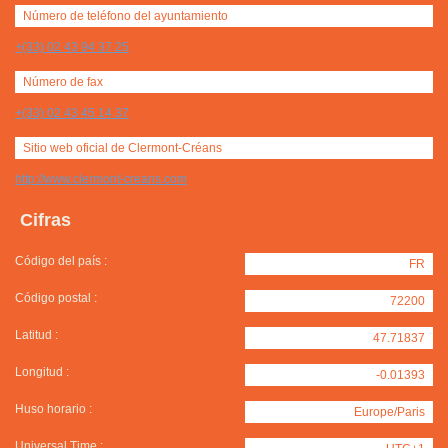
Número de teléfono del ayuntamiento
+(33) 02 43 94 37 25
Número de fax
+(33) 02 43 45 14 37
Sitio web oficial de Clermont-Créans
http://www.clermont-creans.com
Cifras
Código del país :
FR
Código postal :
72200
Latitud :
47.71837
Longitud :
-0.01393
Huso horario :
Europe/Paris
Universal Time :