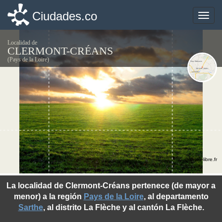
Ciudades.co
Ciudades.co
Toggle
Toggle
naviga
naviga
Localidad de
CLERMONT-CRÉANS
(Pays de la Loire)
©photo-libre.fr
La localidad de Clermont-Créans pertenece (de mayor a
menor) a la región
Pays de la Loire
, al departamento
Sarthe
, al distrito La Flèche y al cantón La Flèche.