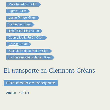
Mareil-sur-Loir
~2 km
Ligron
~6 km
Luché-Pringé
~5 km
La Flèche
~5 km
Thorée-les-Pins
~5 km
Courcelles-la-Forêt
~7 km
Bousse
~7 km
Saint-Jean-de-la-Motte
~6 km
La Fontaine-Saint-Martin
~9 km
El transporte en Clermont-Créans
Otro medio de transporte
Arnage
~30 km