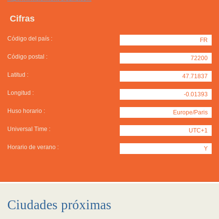
Cifras
Código del país :
FR
Código postal :
72200
Latitud :
47.71837
Longitud :
-0.01393
Huso horario :
Europe/Paris
Universal Time :
UTC+1
Horario de verano :
Y
Ciudades próximas