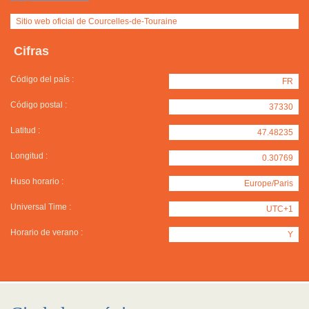
Sitio web oficial de Courcelles-de-Touraine
Cifras
Código del país :
FR
Código postal :
37330
Latitud :
47.48235
Longitud :
0.30769
Huso horario :
Europe/Paris
Universal Time :
UTC+1
Horario de verano :
Y