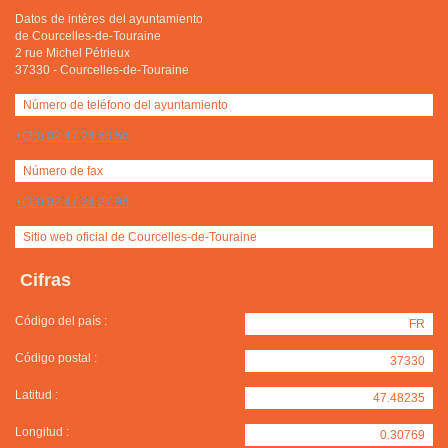
Datos de intéres del ayuntamiento
de Courcelles-de-Touraine
2 rue Michel Pétrieux
37330
-
Courcelles-de-Touraine
Número de teléfono del ayuntamiento
+(33) 02 47 24 63 56
Número de fax
+(33) 02 47 24 27 96
Sitio web oficial de Courcelles-de-Touraine
Cifras
Código del país :
FR
Código postal :
37330
Latitud :
47.48235
Longitud :
0.30769