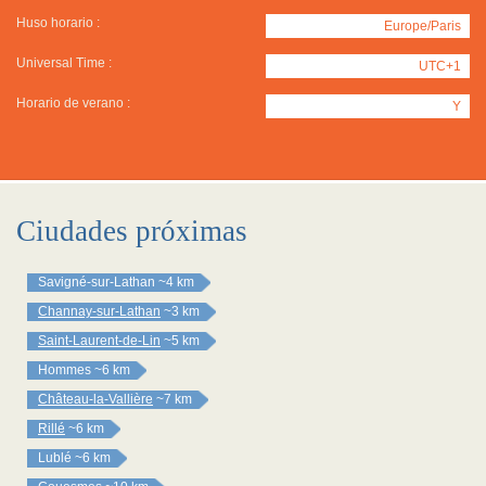
Huso horario :
Europe/Paris
Universal Time :
UTC+1
Horario de verano :
Y
Ciudades próximas
Savigné-sur-Lathan
~4 km
Channay-sur-Lathan
~3 km
Saint-Laurent-de-Lin
~5 km
Hommes
~6 km
Château-la-Vallière
~7 km
Rillé
~6 km
Lublé
~6 km