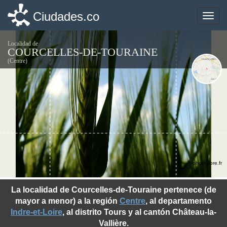
Ciudades.co
Ciudades.co
Toggle
Toggle
naviga
naviga
Localidad de
COURCELLES-DE-TOURAINE
(Centre)
©photo-libre.fr
La localidad de Courcelles-de-Touraine pertenece (de
mayor a menor) a la región
Centre
, al departamento
Indre-et-Loire
, al distrito Tours y al cantón Château-la-
Vallière.