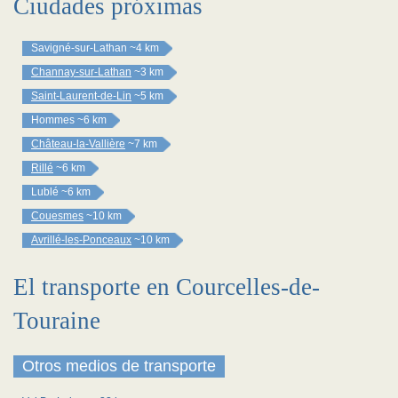
Ciudades próximas
Savigné-sur-Lathan
~4 km
Channay-sur-Lathan
~3 km
Saint-Laurent-de-Lin
~5 km
Hommes
~6 km
Château-la-Vallière
~7 km
Rillé
~6 km
Lublé
~6 km
Couesmes
~10 km
Avrillé-les-Ponceaux
~10 km
El transporte en Courcelles-de-
Touraine
Otros medios de transporte