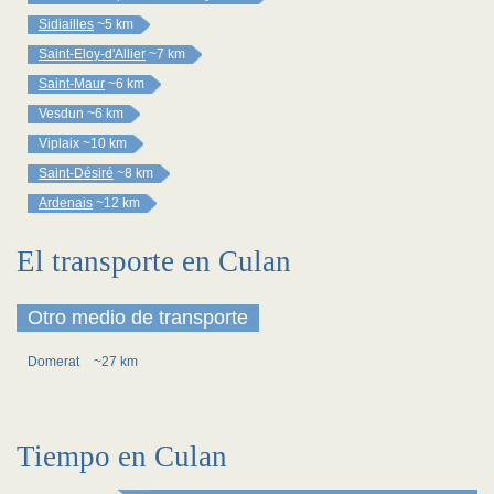
Sidiailles
~5 km
Saint-Eloy-d'Allier
~7 km
Saint-Maur
~6 km
Vesdun
~6 km
Viplaix
~10 km
Saint-Désiré
~8 km
Ardenais
~12 km
El transporte en Culan
Otro medio de transporte
Domerat
~27 km
Tiempo en Culan