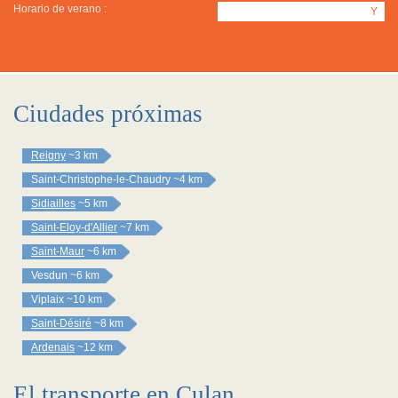
Horario de verano :
Y
Ciudades próximas
Reigny
~3 km
Saint-Christophe-le-Chaudry
~4 km
Sidiailles
~5 km
Saint-Eloy-d'Allier
~7 km
Saint-Maur
~6 km
Vesdun
~6 km
Viplaix
~10 km
Saint-Désiré
~8 km
Ardenais
~12 km
El transporte en Culan