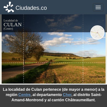
Ciudades.co
Ciudades.co
Toggle
Toggle
naviga
naviga
Localidad de
CULAN
(Centre)
©photo-libre.fr
La localidad de Culan pertenece (de mayor a menor) a la
región
Centre
, al departamento
Cher
, al distrito Saint-
Amand-Montrond y al cantón Châteaumeillant.