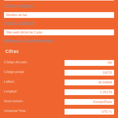
+(33) 02 48 56 64 41
Número de fax
+(33) 02 48 56 67 08
Sitio web oficial de Culan
http://www.cg18.fr/commune/culan
Cifras
Código del país :
FR
Código postal :
18270
Latitud :
46.54689
Longitud :
2.35178
Huso horario :
Europe/Paris
Universal Time :
UTC+1