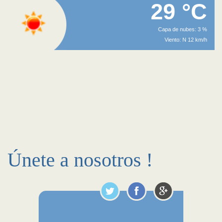
29 °C
Capa de nubes: 3 %
Viento: N 12 km/h
Únete a nosotros !