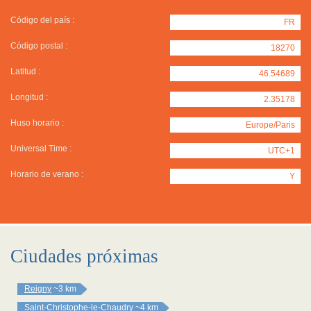
Código del país :
FR
Código postal :
18270
Latitud :
46.54689
Longitud :
2.35178
Huso horario :
Europe/Paris
Universal Time :
UTC+1
Horario de verano :
Y
Ciudades próximas
Reigny
~3 km
Saint-Christophe-le-Chaudry
~4 km