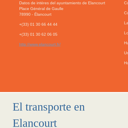
Datos de intéres del ayuntamiento de Elancourt
Có
Place Général de Gaulle
Có
78990
-
Élancourt
La
+(33) 01 30 66 44 44
Lo
+(33) 01 30 62 06 05
Hu
http://www.elancourt.fr/
Un
Ho
El transporte en
Elancourt