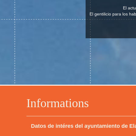
El act
El gentilicio para los h
Informations
Datos de intéres del ayuntamiento de El