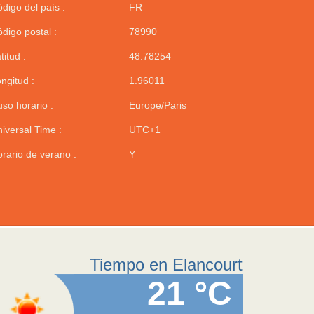
digo del país :
FR
digo postal :
78990
titud :
48.78254
ngitud :
1.96011
so horario :
Europe/Paris
iversal Time :
UTC+1
rario de verano :
Y
Tiempo en Elancourt
21 °C