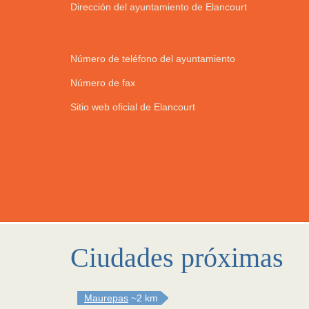
Dirección del ayuntamiento de Elancourt
Número de teléfono del ayuntamiento
Número de fax
Sitio web oficial de Elancourt
Ciudades próximas
Maurepas
~2 km