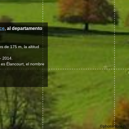
nce
, al departamento
s de 175 m, la altitud
- 2014.
d es Élancourt, el nombre
©photo-libre.fr