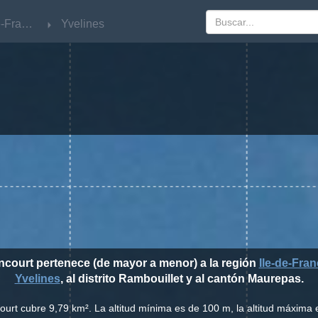
Ile-de-France
Ile-de-France
Yvelines
Yvelines
ancourt pertenece (de mayor a menor) a la región
Ile-de-Fra
Yvelines
, al distrito Rambouillet y al cantón Maurepas.
ourt cubre 9,79 km². La altitud mínima es de 100 m, la altitud máxima e