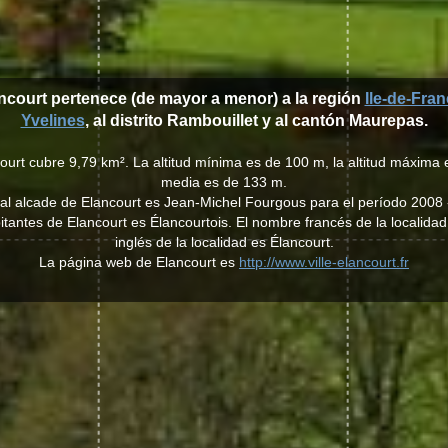
ancourt pertenece (de mayor a menor) a la región
Ile-de-Fra
Yvelines
, al distrito Rambouillet y al cantón Maurepas.
ourt cubre 9,79 km². La altitud mínima es de 100 m, la altitud máxima e
media es de 133 m.
ual alcade de Elancourt es Jean-Michel Fourgous para el período 2008 
abitantes de Elancourt es Élancourtois. El nombre francés de la localida
inglés de la localidad es Élancourt.
La página web de Elancourt es
http://www.ville-elancourt.fr