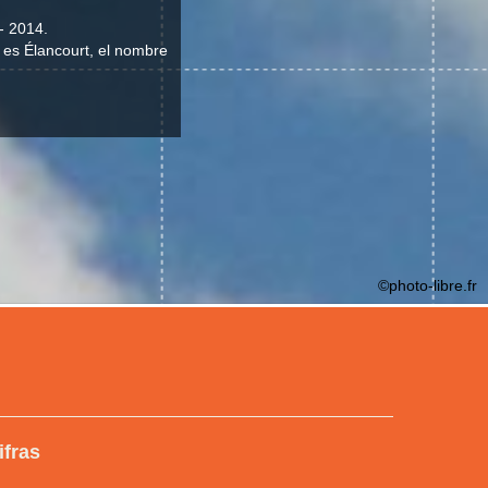
- 2014.
d es Élancourt, el nombre
©photo-libre.fr
ifras