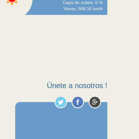
Capa de nubes: 0 %
Viento: NW 16 km/h
Únete a nosotros !