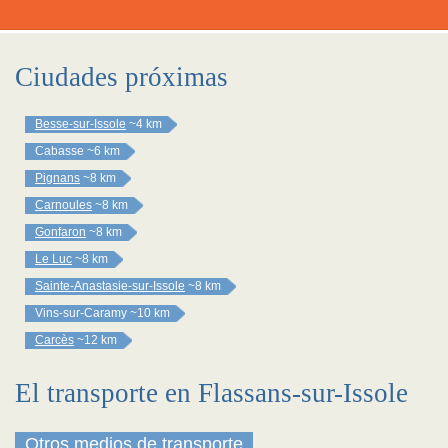
Ciudades próximas
Besse-sur-Issole
~4 km
Cabasse
~6 km
Pignans
~8 km
Carnoules
~8 km
Gonfaron
~8 km
Le Luc
~8 km
Sainte-Anastasie-sur-Issole
~8 km
Vins-sur-Caramy
~10 km
Carcès
~12 km
El transporte en Flassans-sur-Issole
Otros medios de transporte