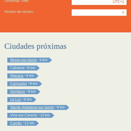
Universal Time :
UTC+1
Horario de verano :
Y
Ciudades próximas
Besse-sur-Issole
~4 km
Cabasse
~6 km
Pignans
~8 km
Carnoules
~8 km
Gonfaron
~8 km
Le Luc
~8 km
Sainte-Anastasie-sur-Issole
~8 km
Vins-sur-Caramy
~10 km
Carcès
~12 km