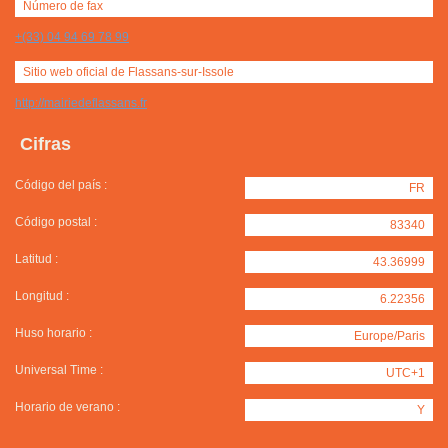
Número de fax
+(33) 04 94 69 78 99
Sitio web oficial de Flassans-sur-Issole
http://mairiedeflassans.fr
Cifras
Código del país :
FR
Código postal :
83340
Latitud :
43.36999
Longitud :
6.22356
Huso horario :
Europe/Paris
Universal Time :
UTC+1
Horario de verano :
Y