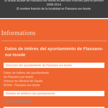
El actual alcade de Flassans-sur-Issole es Bernard Fournier para el período
2008-2014.
El nombre francés de la localidad es Flassans-sur-Issole.
Informations
Datos de intéres del ayuntamiento de Flassans-
sur-Issole
Dirección del ayuntamiento de Flassans-sur-Issole
Datos de intéres del ayuntamiento
de Flassans-sur-Issole
Avenue du Général de Gaulle
83340
-
Flassans-sur-Issole
Número de teléfono del ayuntamiento
+(33) 04 94 37 00 50