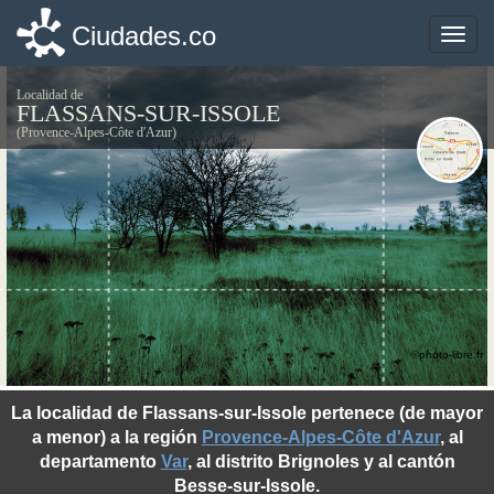
Ciudades.co
Ciudades.co
Toggle
Toggle
naviga
naviga
Localidad de
FLASSANS-SUR-ISSOLE
(Provence-Alpes-Côte d'Azur)
©photo-libre.fr
La localidad de Flassans-sur-Issole pertenece (de mayor
a menor) a la región
Provence-Alpes-Côte d'Azur
, al
departamento
Var
, al distrito Brignoles y al cantón
Besse-sur-Issole.