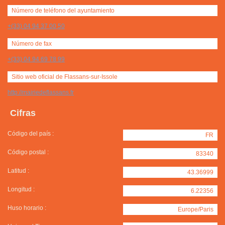
Número de teléfono del ayuntamiento
+(33) 04 94 37 00 50
Número de fax
+(33) 04 94 69 78 99
Sitio web oficial de Flassans-sur-Issole
http://mairiedeflassans.fr
Cifras
Código del país :
FR
Código postal :
83340
Latitud :
43.36999
Longitud :
6.22356
Huso horario :
Europe/Paris