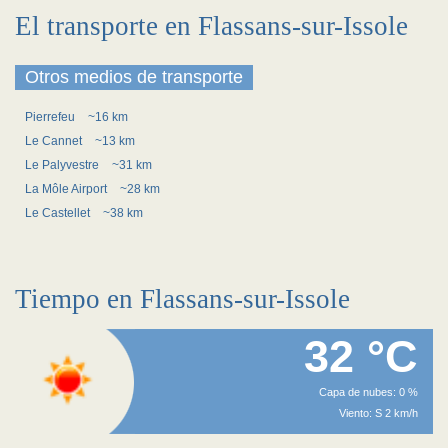
El transporte en Flassans-sur-Issole
Otros medios de transporte
Pierrefeu
~16 km
Le Cannet
~13 km
Le Palyvestre
~31 km
La Môle Airport
~28 km
Le Castellet
~38 km
Tiempo en Flassans-sur-Issole
32 °C
Capa de nubes: 0 %
Viento: S 2 km/h