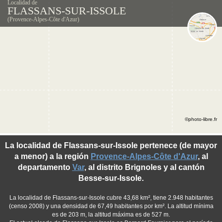
Localidad de
FLASSANS-SUR-ISSOLE
(Provence-Alpes-Côte d'Azur)
©photo-libre.fr
La localidad de Flassans-sur-Issole pertenece (de mayor
a menor) a la región
Provence-Alpes-Côte d'Azur
, al
departamento
Var
, al distrito Brignoles y al cantón
Besse-sur-Issole.
La localidad de Flassans-sur-Issole cubre 43,68 km², tiene 2.948 habitantes
(censo 2008) y una densidad de 67,49 habitantes por km². La altitud mínima
es de 203 m, la altitud máxima es de 527 m.