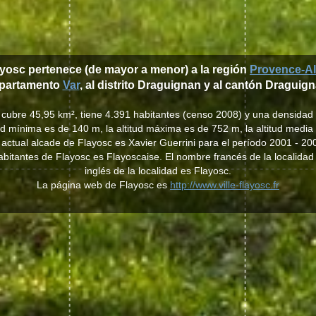
ayosc pertenece (de mayor a menor) a la región
Provence-Al
partamento
Var
, al distrito Draguignan y al cantón Draguign
 cubre 45,95 km², tiene 4.391 habitantes (censo 2008) y una densidad
tud mínima es de 140 m, la altitud máxima es de 752 m, la altitud media
 actual alcade de Flayosc es Xavier Guerrini para el período 2001 - 20
 habitantes de Flayosc es Flayoscaise. El nombre francés de la localida
inglés de la localidad es Flayosc.
La página web de Flayosc es
http://www.ville-flayosc.fr