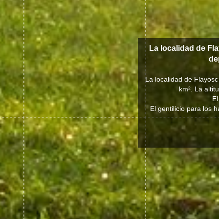
La localidad de Fl
de
La localidad de Flayosc
km². La alti
El
El gentilicio para los