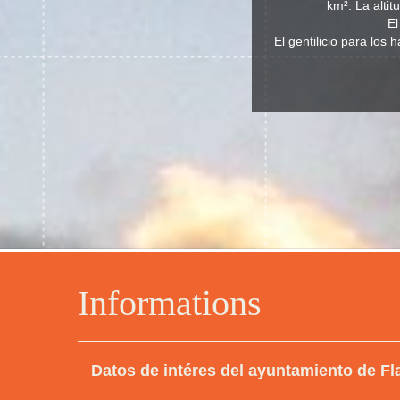
km². La alti
El
El gentilicio para los
Informations
Datos de intéres del ayuntamiento de F