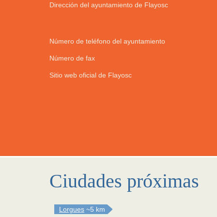
Dirección del ayuntamiento de Flayosc
Número de teléfono del ayuntamiento
Número de fax
Sitio web oficial de Flayosc
Ciudades próximas
Lorgues
~5 km