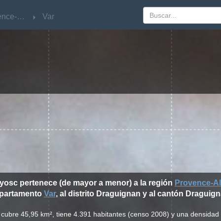
Provence-Alpes-Côte d'Azur
Provence-Alpes-Côte d'Azur
Var
Var
ayosc pertenece (de mayor a menor) a la región
Provence-Al
partamento
Var
, al distrito Draguignan y al cantón Draguign
 cubre 45,95 km², tiene 4.391 habitantes (censo 2008) y una densidad