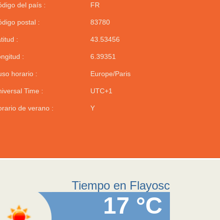
digo del país :
FR
digo postal :
83780
titud :
43.53456
ngitud :
6.39351
so horario :
Europe/Paris
iversal Time :
UTC+1
rario de verano :
Y
Tiempo en Flayosc
17 °C