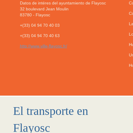
Datos de intéres del ayuntamiento de Flayosc
Có
32 boulevard Jean Moulin
Có
83780
-
Flayosc
La
+(33) 04 94 70 40 03
Lo
+(33) 04 94 70 40 63
Hu
http://www.ville-flayosc.fr/
Un
Ho
El transporte en
Flayosc