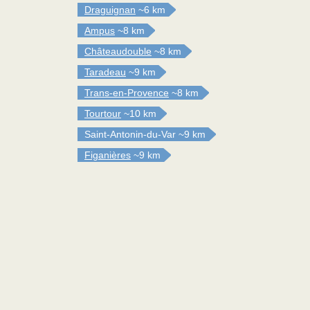
Draguignan
~6 km
Ampus
~8 km
Châteaudouble
~8 km
Taradeau
~9 km
Trans-en-Provence
~8 km
Tourtour
~10 km
Saint-Antonin-du-Var
~9 km
Figanières
~9 km