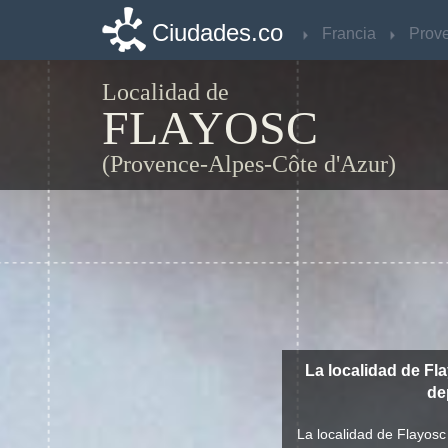
Ciudades.co
Ciudades.co
Francia
Francia
Localidad de
FLAYOSC
(Provence-Alpes-Côte d'Azur)
La localidad de Fl
de
La localidad de Flayosc