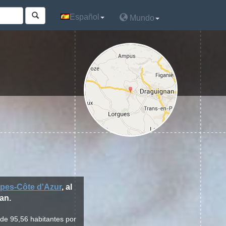
Español
Español
Mundo
Mundo
pes-Côte d'Azur
, al
an.
 de 95,56 habitantes por