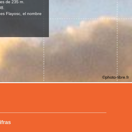
 es de 235 m.
08.
d es Flayosc, el nombre
©photo-libre.fr
ifras