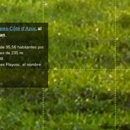
pes-Côte d'Azur
, al
an.
 de 95,56 habitantes por
 es de 235 m.
08.
d es Flayosc, el nombre
©photo-libre.fr