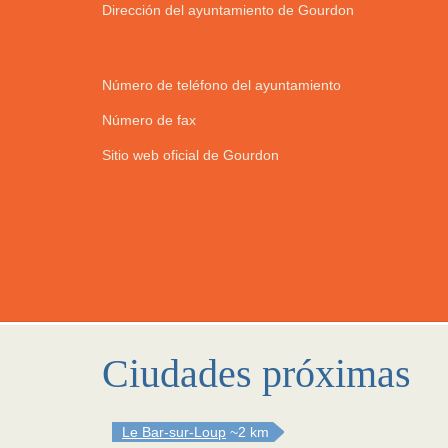
Dirección del ayuntamiento de Gourdon
Número de teléfono del ayuntamiento
Número de fax
Sitio web oficial de Gourdon
Ciudades próximas
Le Bar-sur-Loup
~2 km