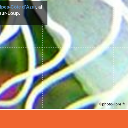
lpes-Côte d'Azur
, al
-sur-Loup.
©photo-libre.fr