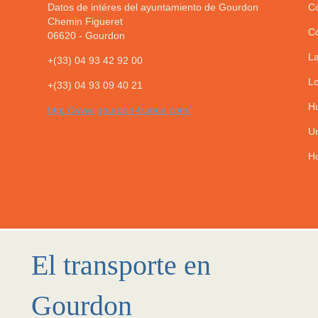
Datos de intéres del ayuntamiento de Gourdon
Có
Chemin Figueret
Có
06620
-
Gourdon
La
+(33) 04 93 42 92 00
Lo
+(33) 04 93 09 40 21
Hu
http://www.gourdon-france.com/
Un
Ho
El transporte en
Gourdon