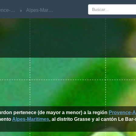
Provence-Alpes-Côte d'Azur
Provence-Alpes-Côte d'Azur
Alpes-Maritimes
Alpes-Maritimes
urdon pertenece (de mayor a menor) a la región
Provence-A
mento
Alpes-Maritimes
, al distrito Grasse y al cantón Le Bar