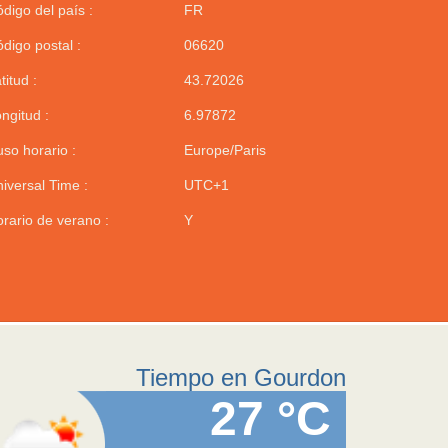
digo del país :
FR
digo postal :
06620
titud :
43.72026
ngitud :
6.97872
so horario :
Europe/Paris
iversal Time :
UTC+1
rario de verano :
Y
Tiempo en Gourdon
27 °C