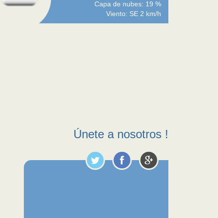
Capa de nubes: 19 %
Viento: SE 2 km/h
Únete a nosotros !