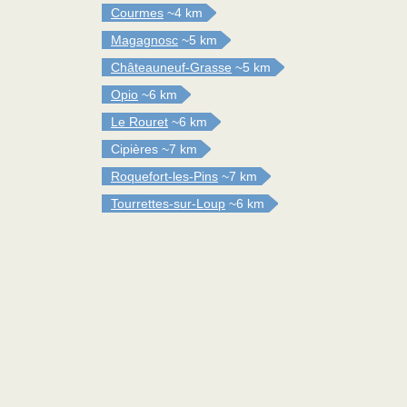
Courmes
~4 km
Magagnosc
~5 km
Châteauneuf-Grasse
~5 km
Opio
~6 km
Le Rouret
~6 km
Cipières
~7 km
Roquefort-les-Pins
~7 km
Tourrettes-sur-Loup
~6 km