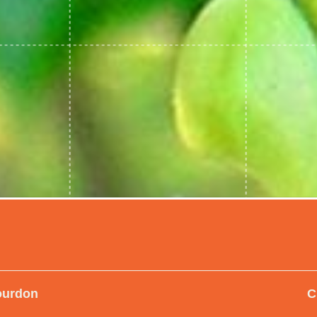
ourdon
C