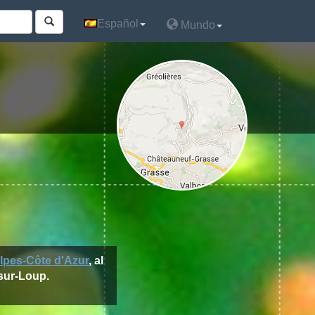
Español
Español
Mundo
Mundo
lpes-Côte d'Azur
, al
-sur-Loup.