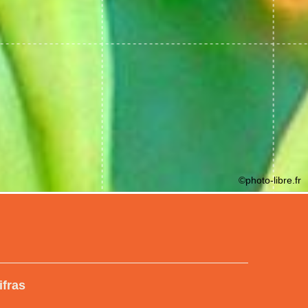
©photo-libre.fr
ifras