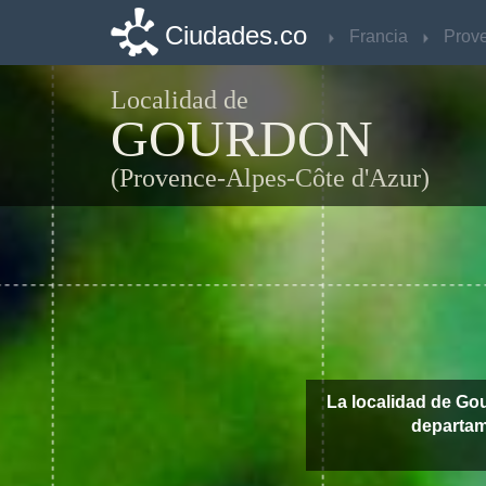
Ciudades.co
Ciudades.co
Francia
Francia
Localidad de
GOURDON
(Provence-Alpes-Côte d'Azur)
La localidad de Go
departa