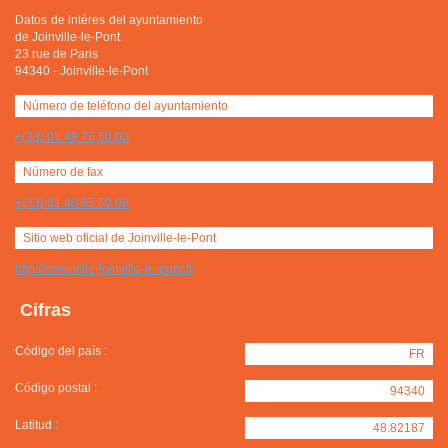
Datos de intéres del ayuntamiento
de Joinville-le-Pont
23 rue de Paris
94340
-
Joinville-le-Pont
Número de teléfono del ayuntamiento
+(33) 01 49 76 60 00
Número de fax
+(33) 01 48 85 50 08
Sitio web oficial de Joinville-le-Pont
http://www.ville-joinville-le-pont.fr
Cifras
Código del país :
FR
Código postal :
94340
Latitud :
48.82187