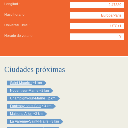
Longitud :
2.47389
Huso horario :
Europe/Paris
Universal Time :
UTC+1
Horario de verano :
Y
Ciudades próximas
Saint-Maurice
~1 km
Nogent-sur-Marne
~2 km
Champigny-sur-Marne
~2 km
Fontenay-sous-Bois
~3 km
Maisons-Alfort
~3 km
La Varenne-Saint-Hilaire
~3 km